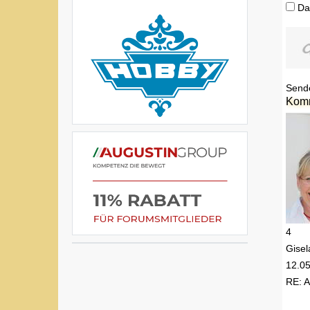
Da
Send
Kom
4
Gisel
12.0
RE: A