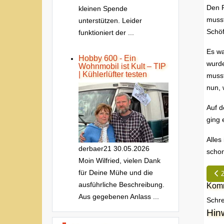
Den R
kleinen Spende
musst
unterstützen. Leider
Schöf
funktioniert der ...
Es wa
Hobby 600 - Ein
wurde
Wohnmobil ist Kult – TIP
| Kühlerlüfter testen
musst
nun, 
Auf d
ging 
Alles
derbaer21
30.05.2026
schon
Moin Wilfried, vielen Dank
für Deine Mühe und die
Vor
ausführliche Beschreibung.
Komm
Aus gegebenen Anlass ...
Schre
Hin