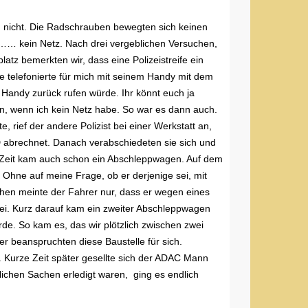
ng nicht. Die Radschrauben bewegten sich keinen
d …… kein Netz. Nach drei vergeblichen Versuchen,
atz bemerkten wir, dass eine Polizeistreife ein
ine telefonierte für mich mit seinem Handy mit dem
andy zurück rufen würde. Ihr könnt euch ja
n, wenn ich kein Netz habe. So war es dann auch.
e, rief der andere Polizist bei einer Werkstatt an,
 abrechnet. Danach verabschiedeten sie sich und
r Zeit kam auch schon ein Abschleppwagen. Auf dem
 Ohne auf meine Frage, ob er derjenige sei, mit
gehen meinte der Fahrer nur, dass er wegen eines
sei. Kurz darauf kam ein zweiter Abschleppwagen
de. So kam es, das wir plötzlich zwischen zwei
r beanspruchten diese Baustelle für sich.
 Kurze Zeit später gesellte sich der ADAC Mann
lichen Sachen erledigt waren, ging es endlich