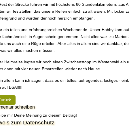
est der Strecke fuhren wir mit höchstens 80 Stundenkilometern, aus An
en wir feststellen, das unsere Reifen einfach zu alt waren. Mit locker
fengrund und wurden dennoch herzlich empfangen.
r ein tolles und erfahrungsreiches Wochenende. Unser Hobby kam au
 fachmännisch in Augenschein genommen. Nicht alles war zu Marios Z
e uns auch eine Rüge erteilen. Aber alles in allem sind wir dankbar, d
was wir alles machen müssen.
er Heimreise legten wir noch einen Zwischenstopp im Westerwald ein 
es dann mit vier neuen Ersatzreifen wieder nach Hause.
 in allem kann ich sagen, dass es ein tolles, aufregendes, lustiges - 
 auf BSA!!!!!
heriger Beitrag: Eine Ausfahrt mit Hindernissen
Zurück
entar schreiben
ibe mir Deine Meinung zu diesem Beitrag!
weis zum Datenschutz