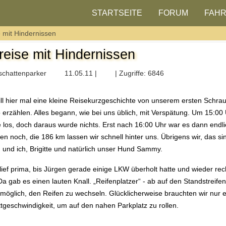
STARTSEITE
FORUM
FAH
 mit Hindernissen
reise mit Hindernissen
schattenparker
11.05.11 |
| Zugriffe: 6846
ill hier mal eine kleine Reisekurzgeschichte von unserem ersten Schrau
 erzählen. Alles begann, wie bei uns üblich, mit Verspätung. Um 15:00 
 los, doch daraus wurde nichts. Erst nach 16:00 Uhr war es dann endlic
en noch, die 186 km lassen wir schnell hinter uns. Übrigens wir, das s
und ich, Brigitte und natürlich unser Hund Sammy.
 lief prima, bis Jürgen gerade einige LKW überholt hatte und wieder rec
Da gab es einen lauten Knall. „Reifenplatzer“ - ab auf den Standstreife
möglich, den Reifen zu wechseln. Glücklicherweise brauchten wir nur 
ttgeschwindigkeit, um auf den nahen Parkplatz zu rollen.