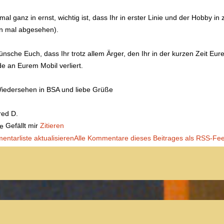
mal ganz in ernst, wichtig ist, dass Ihr in erster Linie und der Hobby in
n mal abgesehen).
ünsche Euch, dass Ihr trotz allem Ärger, den Ihr in der kurzen Zeit Eur
e an Eurem Mobil verliert.
iedersehen in BSA und liebe Grüße
red D.
Gefällt mir
Zitieren
ntarliste aktualisieren
Alle Kommentare dieses Beitrages als RSS-Fe
Der Treffpunkt für Freunde des
Kult-Wohnmobils