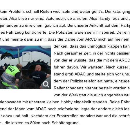
 kein Problem, schnell Reifen wechseln und weiter geht’s. Denkste, gi
meter. Also blieb nur eins: Automobilclub anrufen. Also Handy raus un
jemanden zu erreichen, gab ich auf. Bei unserer Ankunft auf dem Parkpl
es Fahrzeug kontrollierte. Die Polizisten waren sehr hilfsbereit. Der e
und meinte dann zu mir, dass die Dame vom ARCD mich auf meinem H
denken, dass das unmöglich klappen
kan
Nach geraumer Zeit, in der nichts passiert
von der er wusste, das die mit dem ARCD
fuhren davon. Wir warteten. Nach kurze
stand groß ADAC und stellte sich vor uns.
dem der Polizist telefoniert hatte, einzu
Reifenschadens hierher bestellt worden 
von der Werkstatt die auch angerufen wur
leppwagen mit unserem kleinen Hobby eingekeilt standen. Beide Fahre
nd der Mann vom ADAC noch telefonierte, legte der andere gleich los.
r dazu und half. Nachdem der Ersatzreifen montiert war und die schrift
r - die letzten ca.80km nach Schöffengrund.