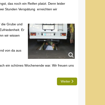
gst, das noch ein Reifen platzt. Denn leider
 zwei Stunden Verspätung erreichten wir
f die Grube und
ufriedenheit. Er
enn wir wissen
und von da aus
einfach ein schönes Wochenende war. Wir freuen uns
Nächster Beitrag: Leserbrief 
Weiter