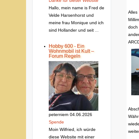
Danke fur dieser Website
Hallo, mein name is Fred de
Alles
Velde Harsenhorst und
Milli
meine frau Monique und ich
doch 
sind Hollander und seit ...
ander
ARCD 
Hobby 600 - Ein
Wohnmobil ist Kult –
Forum Regeln
Absch
peterniem
04.06.2026
Währe
Spende
wiede
Moin Wilfried, ich würde
weite
diese Website mit einer