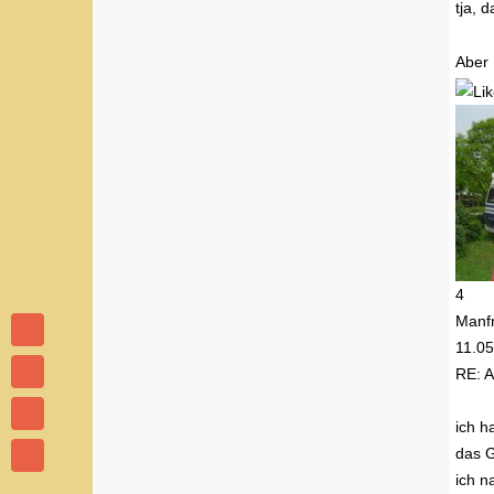
tja, 
Aber 
4
Manf
11.05
RE: A
ich h
das G
ich na