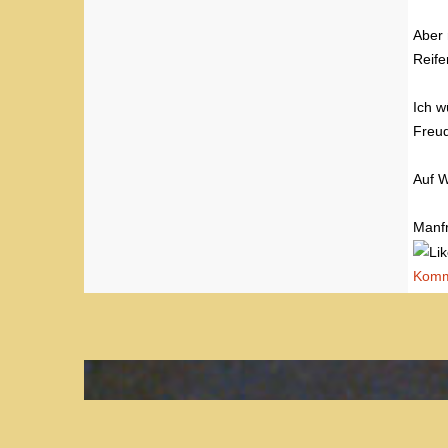
Aber 
Reife
Ich w
Freud
Auf W
Manf
Komme