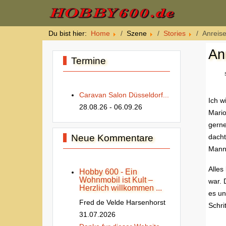
Du bist hier:
Home
Szene
Stories
Anreise
An
Termine
Caravan Salon Düsseldorf...
Ich w
28.08.26
- 06.09.26
Mario
gerne
Neue Kommentare
dacht
Mann 
Alles
Hobby 600 - Ein
Wohnmobil ist Kult –
war. 
Herzlich willkommen ...
es un
Fred de Velde Harsenhorst
Schri
31.07.2026