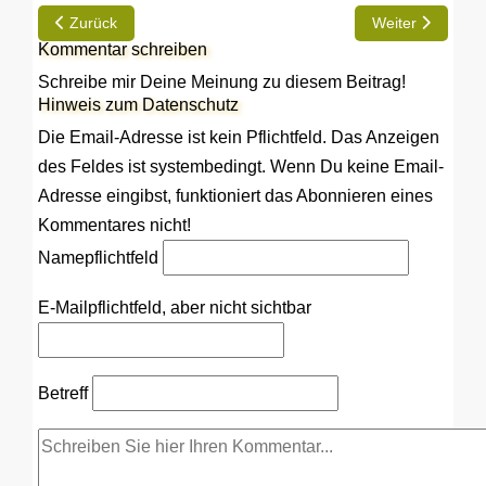
Vorheriger Beitrag: Robert: Endlich auf Tour
Nächster Beitra
Zurück
Weiter
Kommentar schreiben
Schreibe mir Deine Meinung zu diesem Beitrag!
Hinweis zum Datenschutz
Die Email-Adresse ist kein Pflichtfeld. Das Anzeigen
des Feldes ist systembedingt. Wenn Du keine Email-
Adresse eingibst, funktioniert das Abonnieren eines
Kommentares nicht!
Name
pflichtfeld
E-Mail
pflichtfeld, aber nicht sichtbar
Betreff