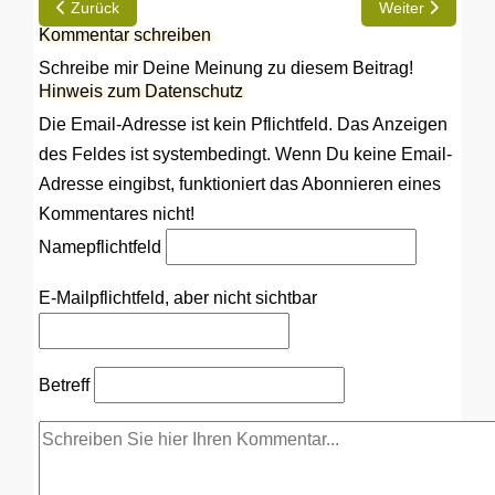
Vorheriger Beitrag: Jürgen: TD im 13er Chassis ohne 16 Zöller
Nächster Beitrag:
Zurück
Weiter
Kommentar schreiben
Schreibe mir Deine Meinung zu diesem Beitrag!
Hinweis zum Datenschutz
Die Email-Adresse ist kein Pflichtfeld. Das Anzeigen
des Feldes ist systembedingt. Wenn Du keine Email-
Adresse eingibst, funktioniert das Abonnieren eines
Kommentares nicht!
Name
pflichtfeld
E-Mail
pflichtfeld, aber nicht sichtbar
Betreff