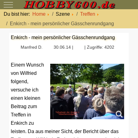
Mobile Menu Toggle
Du bist hier:
Home
Szene
Treffen
Enkirch - mein persönlicher Gässchenrundgang
Enkirch - mein persönlicher Gässchenrundgang
Manfred D.
30.06.14 |
| Zugriffe: 4202
Einem Wunsch
von Wilfried
folgend,
versuche ich
einen kleinen
Beitrag zum
Treffen in
Enkirch zu
leisten. Da aus meiner Sicht, der Bericht über das