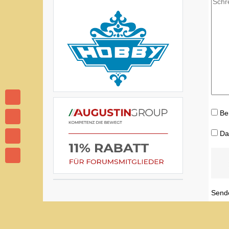
Be
Da
Send