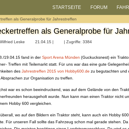
STARTSEITE
FORUM
FAH
treffen als Generalprobe für Jahrestreffen
eckertreffen als Generalprobe für Jah
Wilfried Leske
21.04.15 |
| Zugriffe: 3384
./19.04.15 fand in der
Sport Arena Münden
(Guckucksnest) ein Trakto
mer- Treffen mit Teilemarkt statt. Für uns war das eine gute Gelegenhei
chkeiten des
Jahrestreffen 2015 von Hobby600.de
zu begutachten und 
e Absprachen zur Organisation zu treffen.
hst war es schon beeindruckend, was auf dem Gelände von den Trakt
merfreunden herausgeholt wurde. Nun kann man einen Traktor nicht u
inem Hobby 600 vergleichen.
 überall, wo auf den Bildern ein Traktor steht, kann auch ein Hobby 6
e. Für unseren Fall sollte das Fahrzeug schon mal gerade stehen. Da 
eichen. Die meisten benötigen einen Landstromanschluss. Da wird es