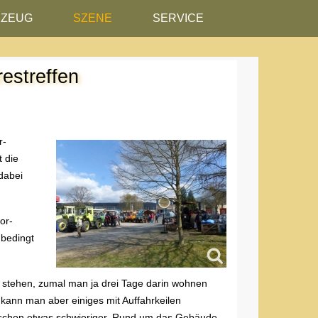
RZEUG
SZENE
SERVICE
restreffen
r-
t die
dabei
or-
nbedingt
00 stehen, zumal man ja drei Tage darin wohnen
kann man aber einiges mit Auffahrkeilen
 schon etwas schwieriger. Rund um das Gebäude