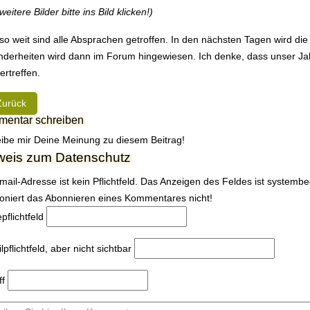
weitere Bilder bitte ins Bild klicken!)
so weit sind alle Absprachen getroffen. In den nächsten Tagen wird die
derheiten wird dann im Forum hingewiesen. Ich denke, dass unser Ja
ertreffen.
heriger Beitrag: Der Kreativ-Wettbewerb --- Ein Highlight beim Jahrest
Zurück
entar schreiben
ibe mir Deine Meinung zu diesem Beitrag!
weis zum Datenschutz
mail-Adresse ist kein Pflichtfeld. Das Anzeigen des Feldes ist systemb
ioniert das Abonnieren eines Kommentares nicht!
e
pflichtfeld
l
pflichtfeld, aber nicht sichtbar
ff