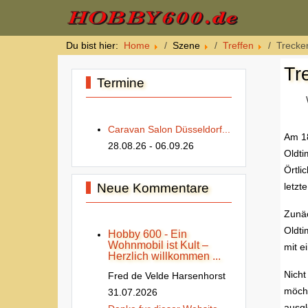
Du bist hier:
Home
Szene
Treffen
Trecker
Tr
Termine
Caravan Salon Düsseldorf...
Am 18
28.08.26
- 06.09.26
Oldti
Örtli
Neue Kommentare
letzt
Zunäc
Oldti
Hobby 600 - Ein
Wohnmobil ist Kult –
mit e
Herzlich willkommen ...
Nicht
Fred de Velde Harsenhorst
möcht
31.07.2026
ausgl