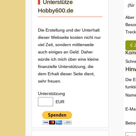
Unterstütze
(für 
Hobby600.de
Aber 
Beson
Die Erstellung und der Unterhalt
Treck
dieser Webseite kosten nicht nur
Vor
viel Zeit, sondern mittlerweile
auch einiges an Geld. Daher
Komm
würde ich mich über eine kleine
Schre
finanzielle Unterstützung, die
Hin
dem Erhalt dieser Seite dient,
Die E
sehr freuen.
funkt
Unterstützung
Nam
EUR
E-Mai
Betre