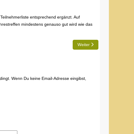
 Teilnehmerliste entsprechend ergänzt. Auf
hrestreffen mindestens genauso gut wird wie das
reffen 2015
Nächster Beitrag: Enkirch - 
Weiter
edingt. Wenn Du keine Email-Adresse eingibst,