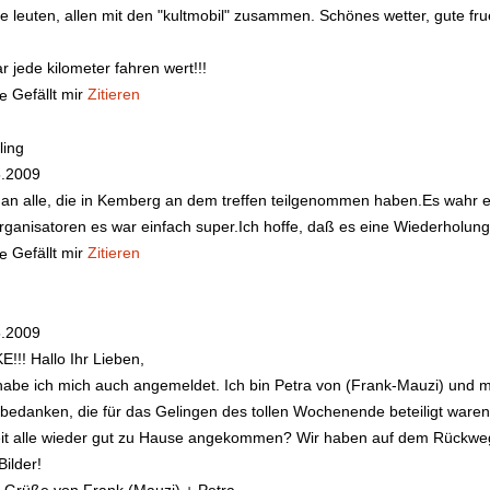
le leuten, allen mit den "kultmobil" zusammen. Schönes wetter, gute fr
r jede kilometer fahren wert!!!
Gefällt mir
Zitieren
fling
5.2009
 an alle, die in Kemberg an dem treffen teilgenommen haben.Es wah
rganisatoren es war einfach super.Ich hoffe, daß es eine Wiederholung
Gefällt mir
Zitieren
5.2009
E!!!
Hallo Ihr Lieben,
 habe ich mich auch angemeldet. Ich bin Petra von (Frank-Mauzi) und
 bedanken, die für das Gelingen des tollen Wochenende beteiligt waren.
eit alle wieder gut zu Hause angekommen? Wir haben auf dem Rückweg
Bilder!