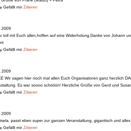
 Grüße von Frank (Mauzi) + Petra
Gefällt mir
Zitieren
5.2009
r toll mit Euch allen,hoffen auf eine Widerholung,Danke von Johann u
nt
Gefällt mir
Zitieren
5.2009
KE
Wir sagen hier noch mal allen Euch Organisatoren ganz herzlich D
staltung. Es war soooo schööön! Herzliche Grüße von Gerd und Susa
Gefällt mir
Zitieren
5.2009
isela, passt eben super zur ganzen Veranstaltung, gigantisch und alles 
Gefällt mir
Zitieren