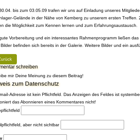
0.04. bis zum 03.05.09 trafen wir uns auf Einladung unseres Mitglie
nlager-Gelände in der Nähe von Kemberg zu unserem ersten Treffen.
en die Möglichkeit zum Kennen lernen und zum Erfahrungsaustausch.
gute Vorbereitung und ein interessantes Rahmenprogramm ließen das 
 Bilder befinden sich bereits in der Galerie. Weitere Bilder und ein aus
heriger Beitrag: Unser Treffen in Kemberg - einfach gut!
Zurück
entar schreiben
ibe mir Deine Meinung zu diesem Beitrag!
weis zum Datenschutz
mail-Adresse ist kein Pflichtfeld. Das Anzeigen des Feldes ist systemb
ioniert das Abonnieren eines Kommentares nicht!
e
pflichtfeld
l
pflichtfeld, aber nicht sichtbar
ff