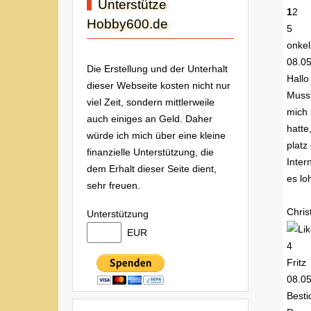
Unterstütze
1
2
Hobby600.de
5
onkel.
08.0
Die Erstellung und der Unterhalt
Hallo
dieser Webseite kosten nicht nur
Muss 
viel Zeit, sondern mittlerweile
mich 
auch einiges an Geld. Daher
hatte
würde ich mich über eine kleine
platz
finanzielle Unterstützung, die
Inter
dem Erhalt dieser Seite dient,
es lo
sehr freuen.
Chris
Unterstützung
EUR
4
Fritz
08.0
Besti