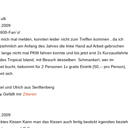
ulli
5.2009
 600-Fan`s!
mich mal melden, konnten leider nicht zum Treffen kommen , da ich
ziehmlich am Anfang des Jahres die linke Hand auf Arbeit gebrochen
, lange nicht mal PKW fahren konnte und bis jetzt erst 2x Kurzausfah
 des Tropical Island, mit Besuch desselben. Schmankerl, wer im
net bucht, bekommt für 2 Personen 1x gratis Eintritt (50,-- pro Person),
hnt sich.
tel und Ulrich aus Senftenberg
Gefällt mir
Zitieren
5.2009
cktes Kissen
Kann man das Kissen auch fertig bestickt irgendwo bezi