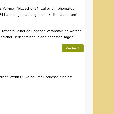
des Volkmar (blaeschen54) auf einem ehemaligen
 24 Fahrzeugbesatzungen und 3 „Restaurateure“
Treffen zu einer gelungenen Veranstaltung werden.
führlicher Bericht folgen in den nächsten Tagen.
Nächster Beitrag: Pfingsttre
Weiter
edingt. Wenn Du keine Email-Adresse eingibst,