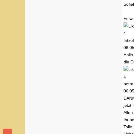
Sofie
Es wa
4
fritze
06.0
Hallo
die O
4
petra
06.0
DANK
jetzt
Allen
Ihr s
Tolle 