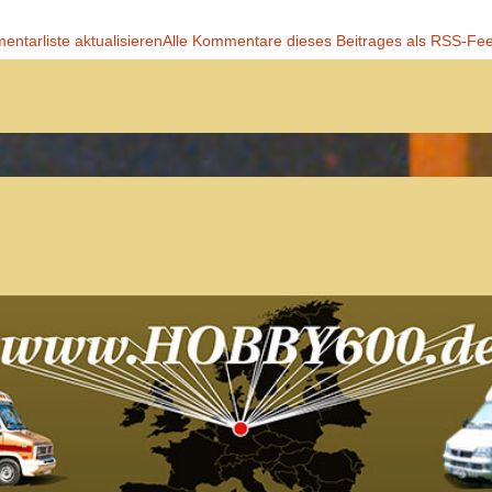
ntarliste aktualisieren
Alle Kommentare dieses Beitrages als RSS-Fe
Der Treffpunkt für Freunde des
Kult-Wohnmobils
Besuche unsere Treffen