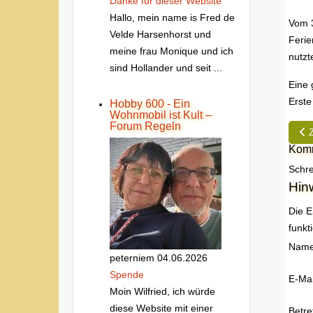
Danke fur dieser Website
Hallo, mein name is Fred de
Vom 3
Velde Harsenhorst und
Ferie
meine frau Monique und ich
nutzt
sind Hollander und seit ...
Eine 
Erste
Hobby 600 - Ein
Wohnmobil ist Kult –
Forum Regeln
Vor
Komm
Schre
Hin
Die E
funkt
Nam
peterniem
04.06.2026
Spende
E-Mai
Moin Wilfried, ich würde
diese Website mit einer
Betre