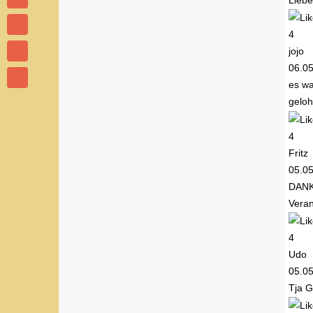
Liebe
4
jojo
06.0
es wa
geloh
4
Fritz
05.0
DAN
Veran
4
Udo
05.0
Tja G