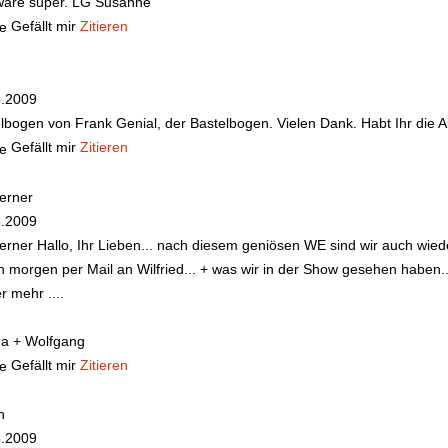
wäre super. LG Susanne
Gefällt mir
Zitieren
5.2009
lbogen von Frank
Genial, der Bastelbogen. Vielen Dank. Habt Ihr di
Gefällt mir
Zitieren
erner
5.2009
erner
Hallo, Ihr Lieben... nach diesem geniösen WE sind wir auch wie
 morgen per Mail an Wilfried... + was wir in der Show gesehen haben...
r mehr ....
na + Wolfgang
Gefällt mir
Zitieren
n
5.2009