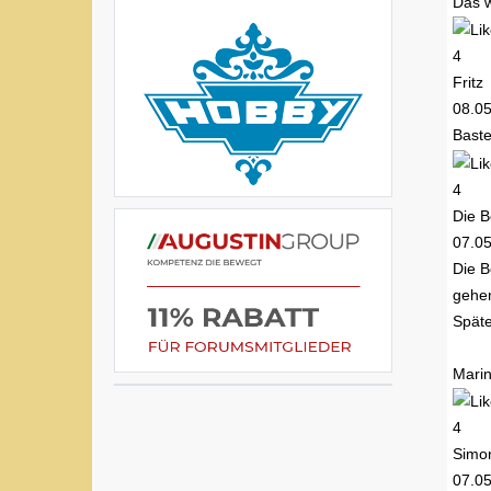
Das 
4
Fritz
08.0
Baste
4
Die B
07.0
Die B
gehen
Späte
Mari
4
Simo
07.0