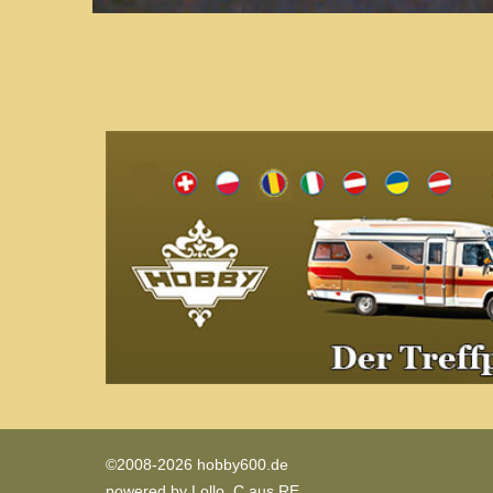
©2008-2026 hobby600.de
powered by
Lollo_C aus RE