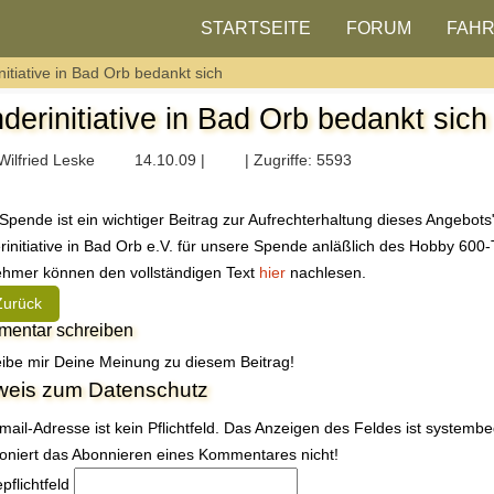
STARTSEITE
FORUM
FAH
nitiative in Bad Orb bedankt sich
nderinitiative in Bad Orb bedankt sich
Wilfried Leske
14.10.09 |
| Zugriffe: 5593
 Spende ist ein wichtiger Beitrag zur Aufrechterhaltung dieses Angebo
rinitiative in Bad Orb e.V. für unsere Spende anläßlich des Hobby 600
ehmer können den vollständigen Text
hier
nachlesen.
heriger Beitrag: Mario lud ein und alle kamen
Zurück
entar schreiben
ibe mir Deine Meinung zu diesem Beitrag!
weis zum Datenschutz
mail-Adresse ist kein Pflichtfeld. Das Anzeigen des Feldes ist systemb
ioniert das Abonnieren eines Kommentares nicht!
e
pflichtfeld