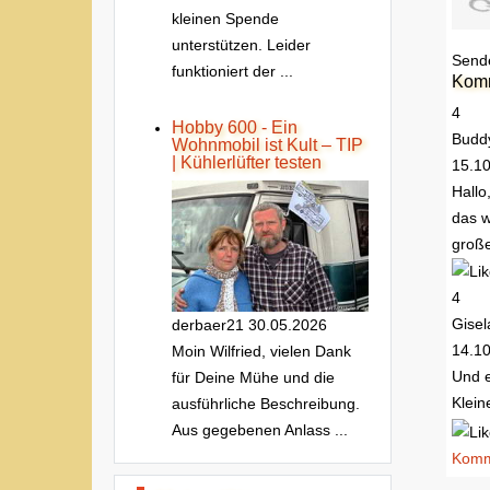
kleinen Spende
unterstützen. Leider
Send
funktioniert der ...
Kom
4
Hobby 600 - Ein
Budd
Wohnmobil ist Kult – TIP
| Kühlerlüfter testen
15.1
Hallo
das w
große
4
Gisel
derbaer21
30.05.2026
14.1
Moin Wilfried, vielen Dank
Und e
für Deine Mühe und die
Klein
ausführliche Beschreibung.
Aus gegebenen Anlass ...
Komme