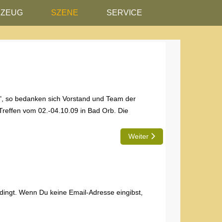
RZEUG
SZENE
SERVICE
ts", so bedanken sich Vorstand und Team der
-Treffen vom 02.-04.10.09 in Bad Orb. Die
Nächster Beitrag: Treffen auf
Weiter
edingt. Wenn Du keine Email-Adresse eingibst,