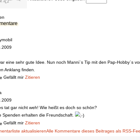
en
mentare
ymobil
0.2009
,
ar eine sehr gute Idee. Nun noch Manni`s Tip mit den Pap-Hobby`s vo
n Anklang finden.
Gefällt mir
Zitieren
a
0.2009
s tat gar nicht weh!
Wie heißt es doch so schön?
e Spenden erhalten die Freundschaft.
Gefällt mir
Zitieren
ntarliste aktualisieren
Alle Kommentare dieses Beitrages als RSS-Fe