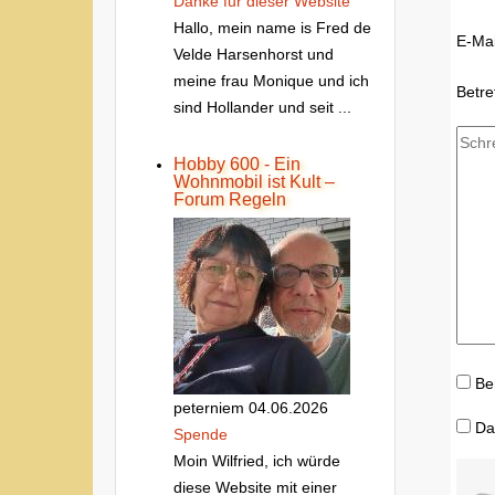
Danke fur dieser Website
Hallo, mein name is Fred de
E-Mai
Velde Harsenhorst und
meine frau Monique und ich
Betre
sind Hollander und seit ...
Hobby 600 - Ein
Wohnmobil ist Kult –
Forum Regeln
Be
peterniem
04.06.2026
Da
Spende
Moin Wilfried, ich würde
diese Website mit einer