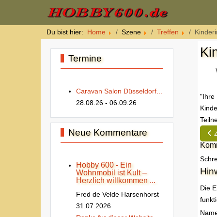
Du bist hier:
Home
Szene
Treffen
Kinderi
Ki
Termine
Caravan Salon Düsseldorf...
"Ihre
28.08.26
- 06.09.26
Kinde
Teiln
Neue Kommentare
Vor
Komm
Schre
Hobby 600 - Ein
Hin
Wohnmobil ist Kult –
Herzlich willkommen ...
Die E
Fred de Velde Harsenhorst
funkt
31.07.2026
Nam