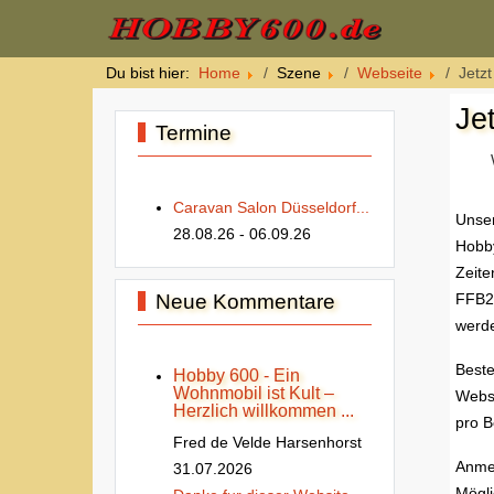
Du bist hier:
Home
Szene
Webseite
Jetz
Je
Termine
Caravan Salon Düsseldorf...
Unser
28.08.26
- 06.09.26
Hobby
Zeite
Neue Kommentare
FFB2,
werd
Beste
Hobby 600 - Ein
Wohnmobil ist Kult –
Webs
Herzlich willkommen ...
pro B
Fred de Velde Harsenhorst
Anmer
31.07.2026
Mögli