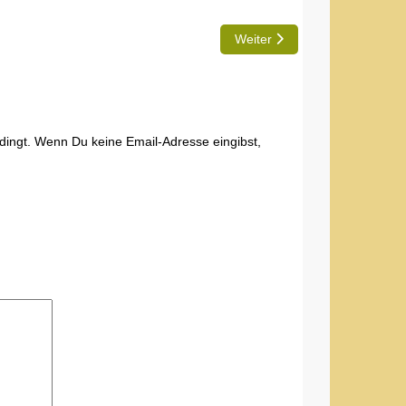
Nächster Beitrag: Technisch 
Weiter
edingt. Wenn Du keine Email-Adresse eingibst,