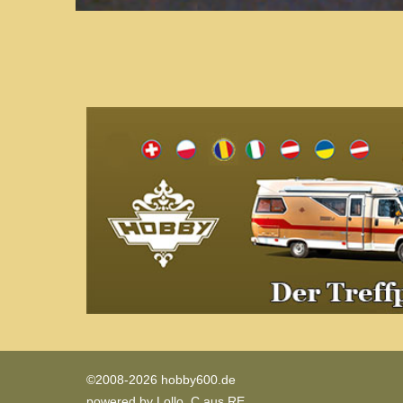
©2008-2026 hobby600.de
powered by
Lollo_C aus RE