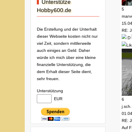
Unterstütze
5
Hobby600.de
marv
15.0
Die Erstellung und der Unterhalt
RE: J
dieser Webseite kosten nicht nur
viel Zeit, sondern mittlerweile
auch einiges an Geld. Daher
würde ich mich über eine kleine
finanzielle Unterstützung, die
dem Erhalt dieser Seite dient,
sehr freuen.
Unterstützung
EUR
6
j.sch.
01.0
RE: J
Auf F