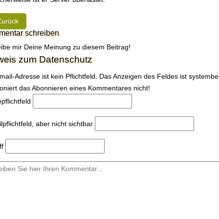
heriger Beitrag: Es war mal wieder soweit…
Zurück
entar schreiben
ibe mir Deine Meinung zu diesem Beitrag!
weis zum Datenschutz
mail-Adresse ist kein Pflichtfeld. Das Anzeigen des Feldes ist systemb
ioniert das Abonnieren eines Kommentares nicht!
e
pflichtfeld
l
pflichtfeld, aber nicht sichtbar
ff