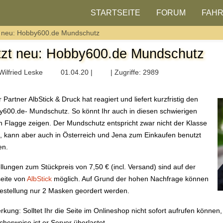
STARTSEITE
FORUM
FAH
t neu: Hobby600.de Mundschutz
tzt neu: Hobby600.de Mundschutz
Wilfried Leske
01.04.20 |
| Zugriffe: 2989
 Partner AlbStick & Druck hat reagiert und liefert kurzfristig den
600.de- Mundschutz. So könnt Ihr auch in diesen schwierigen
n Flagge zeigen. Der Mundschutz entspricht zwar nicht der Klasse
 kann aber auch in Österreich und Jena zum Einkaufen benutzt
en.
llungen zum Stückpreis von 7,50 € (incl. Versand) sind auf der
eite von
AlbStick
möglich. Auf Grund der hohen Nachfrage können
estellung nur 2 Masken geordert werden.
kung: Solltet Ihr die Seite im Onlineshop nicht sofort aufrufen können,
cherweise ist er Server überlastet.