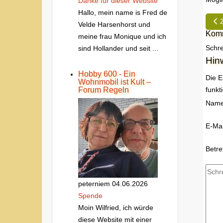
Danke fur dieser Website
Hallo, mein name is Fred de
Vor
Velde Harsenhorst und
Komm
meine frau Monique und ich
Schre
sind Hollander und seit ...
Hin
Hobby 600 - Ein
Die E
Wohnmobil ist Kult –
Forum Regeln
funkt
Nam
E-Mai
Betre
peterniem
04.06.2026
Spende
Moin Wilfried, ich würde
diese Website mit einer