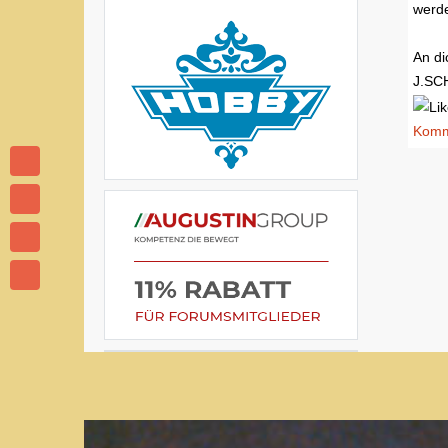
werde
An di
J.SCH
Komme