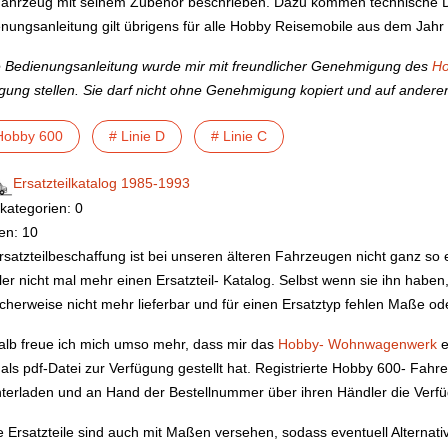
ahrzeug mit seinem Zubehör beschrieben. Dazu kommen technische D
nungsanleitung gilt übrigens für alle Hobby Reisemobile aus dem Jahr
 Bedienungsanleitung wurde mir mit freundlicher Genehmigung des
H
gung stellen. Sie darf nicht ohne Genehmigung kopiert und auf andere
Hobby 600
# Linie D
# Linie C
Ersatzteilkatalog 1985-1993
kategorien: 0
en: 10
rsatzteilbeschaffung ist bei unseren älteren Fahrzeugen nicht ganz so 
er nicht mal mehr einen Ersatzteil- Katalog. Selbst wenn sie ihn haben, 
cherweise nicht mehr lieferbar und für einen Ersatztyp fehlen Maße od
lb freue ich mich umso mehr, dass mir das
Hobby- Wohnwagenwerk
e
als pdf-Datei zur Verfügung gestellt hat. Registrierte Hobby 600- Fahre
terladen und an Hand der Bestellnummer über ihren Händler die Verfüg
e Ersatzteile sind auch mit Maßen versehen, sodass eventuell Alternat