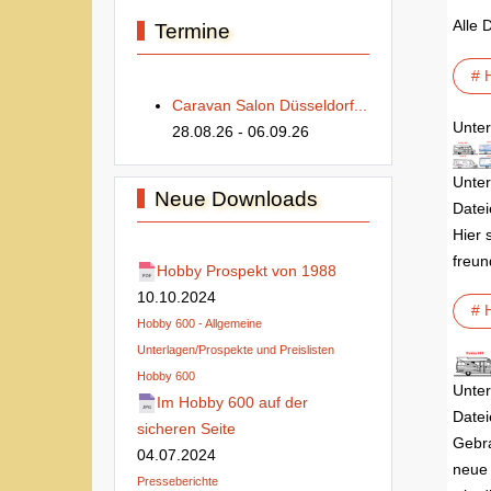
Alle 
Termine
# 
Caravan Salon Düsseldorf...
Unter
28.08.26
- 06.09.26
Unter
Neue Downloads
Datei
Hier 
freun
Hobby Prospekt von 1988
10.10.2024
# 
Hobby 600 - Allgemeine
Unterlagen/Prospekte und Preislisten
Hobby 600
Unter
Im Hobby 600 auf der
Datei
sicheren Seite
Gebra
04.07.2024
neue 
Presseberichte