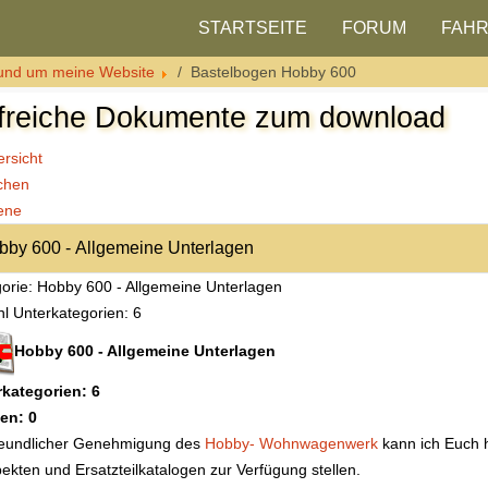
STARTSEITE
FORUM
FAH
und um meine Website
Bastelbogen Hobby 600
lfreiche Dokumente zum download
rsicht
chen
ene
orie: Hobby 600 - Allgemeine Unterlagen
l Unterkategorien: 6
Hobby 600 - Allgemeine Unterlagen
rkategorien: 6
en: 0
reundlicher Genehmigung des
Hobby- Wohnwagenwerk
kann ich Euch 
ekten und Ersatzteilkatalogen zur Verfügung stellen.