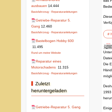
das F
ausbauen
14.444
Bedie
Basisfahrzeug - Reparaturanleitungen
Diese
Getriebe-Reparatur 5.
Verfü
Gang
12.460
Basisfahrzeug - Reparaturanleitungen
# 
Bastelbogen Hobby 600
11.495
Unter
Rund um meine Website
Datei
Reparatur eines
Die E
Motorschadens
11.315
Händl
Basisfahrzeug - Reparaturanleitungen
mögli
Zuletzt
Desha
heruntergeladen
1993 
herun
Getriebe-Reparatur 5. Gang
Einig