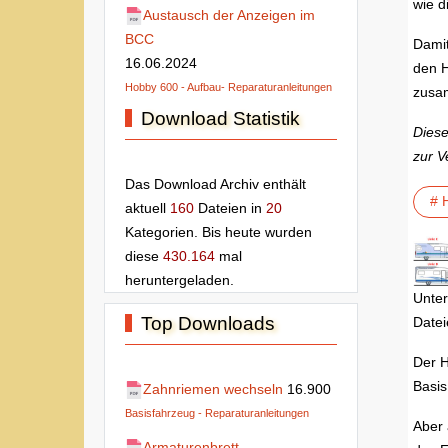
wie d
Austausch der Anzeigen im
BCC
Damit
16.06.2024
den H
Hobby 600 - Aufbau- Reparaturanleitungen
zusam
Download Statistik
Diese
zur V
Das Download Archiv enthält
# 
aktuell
160
Dateien in
20
Kategorien. Bis heute wurden
diese
430.164
mal
heruntergeladen.
Unter
Top Downloads
Datei
Der H
Basis
Zahnriemen wechseln
16.900
Basisfahrzeug - Reparaturanleitungen
Aber 
Armaturenbrett