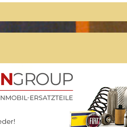
Der Treffpunkt für Freunde des
Kult-Wohnmobils
Besuche unsere Treffen