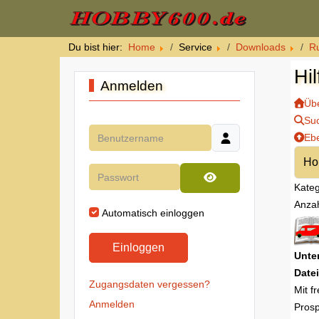
Du bist hier:
Home
Service
Downloads
R
Hi
Anmelden
Übe
Su
Benutzername
Eb
Passwort
Kateg
Passwort anzeigen
Anzah
Automatisch einloggen
Einloggen
Unte
Datei
Zugangsdaten vergessen?
Mit f
Anmelden
Prosp