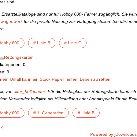
bar sind.
 Ersatzteilkataloge sind nur für Hobby 600- Fahrer zugänglich. Sie w
wagenwerk
für die private Nutzung zur Verfügung stellen. Sie dürfen n
en.
Hobby 600
# Linie B
# Linie C
Rettungskarten
kategorien: 0
en: 9
inem Unfall kann ein Stück Papier helfen, Leben zu retten!
eis von
alter_hollaender
: Für die Richtigkeit der Rettungskarte kann i
dem Verwender lediglich als Hilfestellung oder Anhaltspunkt für die Ers
Hobby 600
# 1. Generation
# Linie B
ck
Powered by jDownloads