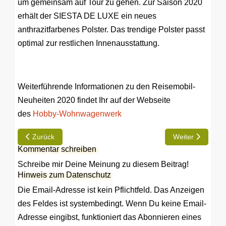
um gemeinsam auf Tour zu gehen. Zur Saison 2020
erhält der SIESTA DE LUXE ein neues
anthrazitfarbenes Polster. Das trendige Polster passt
optimal zur restlichen Innenausstattung.
Weiterführende Informationen zu den Reisemobil-
Neuheiten 2020 findet Ihr auf der Webseite
des
Hobby-Wohnwagenwerk
Vorheriger Beitrag: Augustin Group mit neuem Online-Shop
Nächster Beitra
Zurück
Weiter
Kommentar schreiben
Schreibe mir Deine Meinung zu diesem Beitrag!
Hinweis zum Datenschutz
Die Email-Adresse ist kein Pflichtfeld. Das Anzeigen
des Feldes ist systembedingt. Wenn Du keine Email-
Adresse eingibst, funktioniert das Abonnieren eines