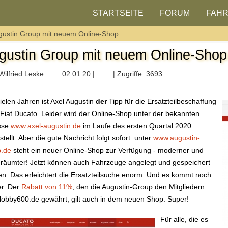
STARTSEITE
FORUM
FAH
gustin Group mit neuem Online-Shop
gustin Group mit neuem Online-Shop
Wilfried Leske
02.01.20 |
| Zugriffe: 3693
vielen Jahren ist Axel Augustin
der
Tipp für die Ersatzteilbeschaffung
Fiat Ducato. Leider wird der Online-Shop unter der bekannten
sse
www.axel-augustin.de
im Laufe des ersten Quartal 2020
stellt. Aber die gute Nachricht folgt sofort: unter
www.augustin-
p.de
steht ein neuer Online-Shop zur Verfügung - moderner und
räumter! Jetzt können auch Fahrzeuge angelegt und gespeichert
n. Das erleichtert die Ersatzteilsuche enorm. Und es kommt noch
r. Der
Rabatt von 11%
, den die Augustin-Group den Mitgliedern
obby600.de gewährt, gilt auch in dem neuen Shop. Super!
Für alle, die es