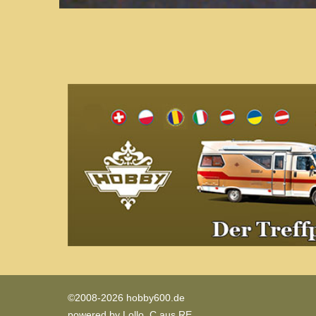
©2008-2026 hobby600.de
powered by
Lollo_C aus RE