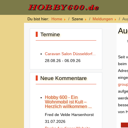
Du bist hier:
Home
Szene
Meldungen
Au
Au
Termine
Caravan Salon Düsseldorf...
Seit 
28.08.26
- 06.09.26
beim 
Adre
Neue Kommentare
einge
grou
aufge
Hobby 600 - Ein
werde
Wohnmobil ist Kult –
besse
Herzlich willkommen ...
von H
Fred de Velde Harsenhorst
31.07.2026