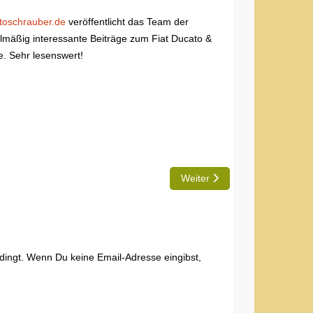
toschrauber.de
veröffentlicht das Team der
lmäßig interessante Beiträge zum Fiat Ducato &
. Sehr lesenswert!
Nächster Beitrag: Die Hobby 
Weiter
edingt. Wenn Du keine Email-Adresse eingibst,