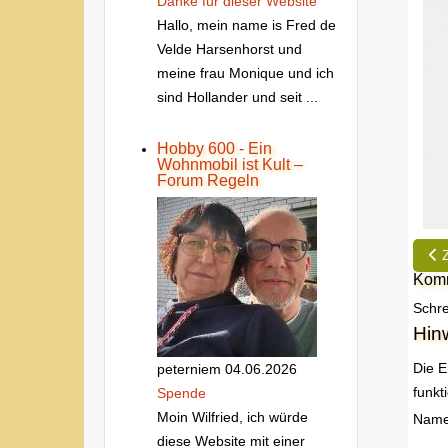
Danke fur dieser Website
Hallo, mein name is Fred de
Velde Harsenhorst und
meine frau Monique und ich
sind Hollander und seit ...
Hobby 600 - Ein
Wohnmobil ist Kult –
Forum Regeln
Vor
Komm
Schre
Hin
Die E
peterniem
04.06.2026
funkt
Spende
Moin Wilfried, ich würde
Nam
diese Website mit einer