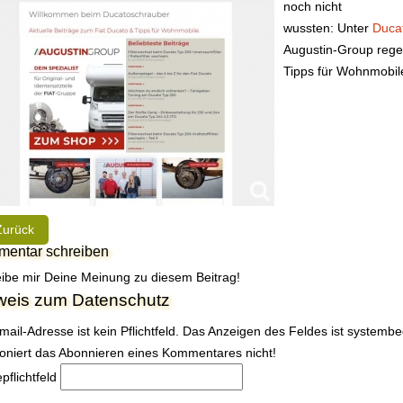
noch nicht
wussten: Unter
Duca
Augustin-Group rege
Tipps für Wohnmobile
heriger Beitrag: Der NDR zu Gast bei Hobby: "Wie geht das?"
Zurück
entar schreiben
ibe mir Deine Meinung zu diesem Beitrag!
weis zum Datenschutz
mail-Adresse ist kein Pflichtfeld. Das Anzeigen des Feldes ist systemb
ioniert das Abonnieren eines Kommentares nicht!
e
pflichtfeld