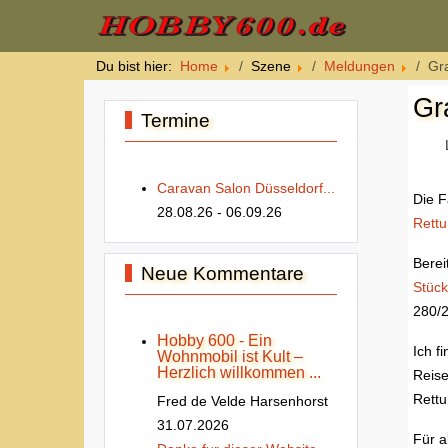
Du bist hier:
Home
Szene
Meldungen
Gr
Gr
Termine
Caravan Salon Düsseldorf...
Die F
28.08.26
- 06.09.26
Rettu
Berei
Neue Kommentare
Stück
280/2
Hobby 600 - Ein
Ich f
Wohnmobil ist Kult –
Herzlich willkommen ...
Reise
Rettu
Fred de Velde Harsenhorst
31.07.2026
Für a