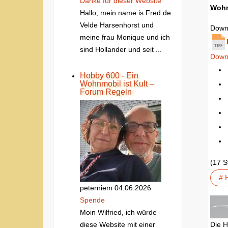
Danke fur dieser Website
Wohn
Hallo, mein name is Fred de
Velde Harsenhorst und
Down
meine frau Monique und ich
sind Hollander und seit ...
Down
Hobby 600 - Ein
Wohnmobil ist Kult –
Forum Regeln
(17 
# 
peterniem
04.06.2026
Spende
Moin Wilfried, ich würde
Die H
diese Website mit einer