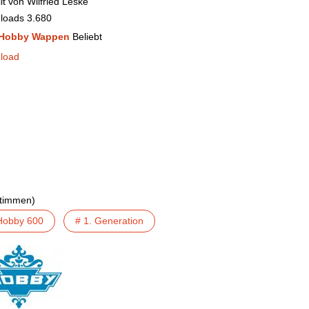
lt von
Wilfried Leske
loads
3.680
Hobby Wappen
Beliebt
load
Stimmen)
Hobby 600
# 1. Generation