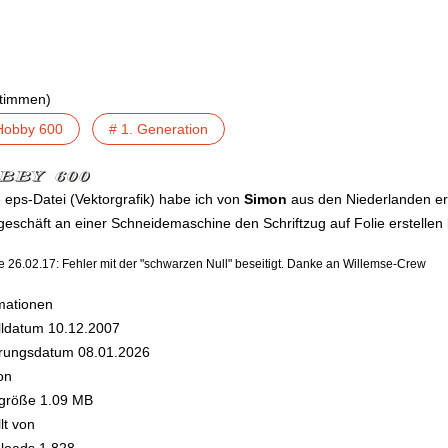
Stimmen)
Hobby 600
# 1. Generation
 eps-Datei (Vektorgrafik) habe ich von
Simon
aus den Niederlanden erh
eschäft an einer Schneidemaschine den Schriftzug auf Folie erstellen 
 26.02.17: Fehler mit der "schwarzen Null" beseitigt. Danke an Willemse-Crew
mationen
lldatum
10.12.2007
rungsdatum
08.01.2026
on
igröße
1.09 MB
lt von