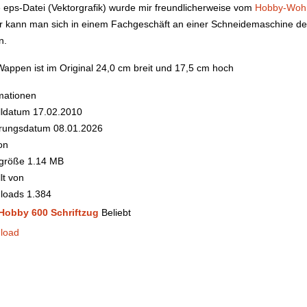
 eps-Datei (Vektorgrafik) wurde mir freundlicherweise vom
Hobby-Woh
hr kann man sich in einem Fachgeschäft an einer Schneidemaschine den 
n.
appen ist im Original 24,0 cm breit und 17,5 cm hoch
mationen
lldatum
17.02.2010
rungsdatum
08.01.2026
on
igröße
1.14 MB
lt von
loads
1.384
Hobby 600 Schriftzug
Beliebt
load