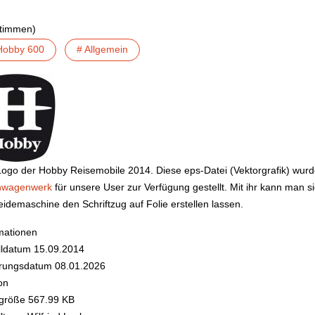
Stimmen)
Hobby 600
# Allgemein
ogo der Hobby Reisemobile 2014. Diese eps-Datei (Vektorgrafik) wurd
wagenwerk
für unsere User zur Verfügung gestellt. Mit ihr kann man s
idemaschine den Schriftzug auf Folie erstellen lassen.
mationen
lldatum
15.09.2014
rungsdatum
08.01.2026
on
igröße
567.99 KB