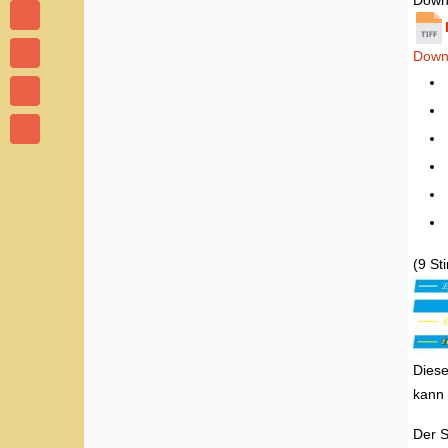
Down
Down
(9 S
Diese
kann 
Der S