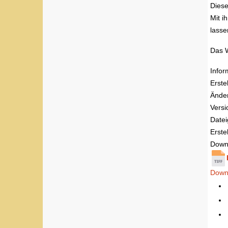
Diese
Mit i
lasse
Das W
Infor
Erste
Ände
Versi
Date
Erstel
Down
Down