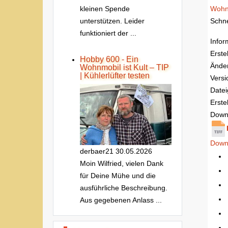
Wohn
kleinen Spende
Schne
unterstützen. Leider
funktioniert der ...
Infor
Erste
Hobby 600 - Ein
Ände
Wohnmobil ist Kult – TIP
| Kühlerlüfter testen
Versi
Date
Erstel
Down
Down
derbaer21
30.05.2026
Moin Wilfried, vielen Dank
für Deine Mühe und die
ausführliche Beschreibung.
Aus gegebenen Anlass ...