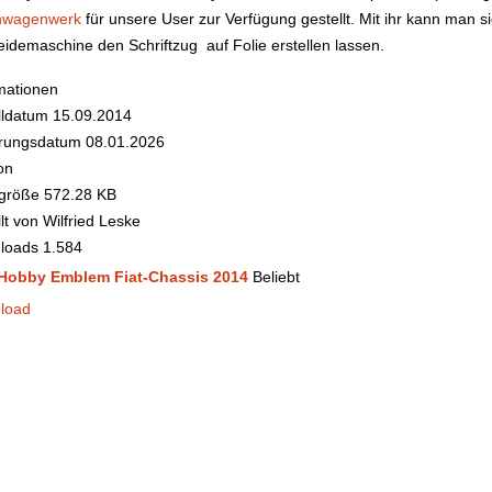
wagenwerk
für unsere User zur Verfügung gestellt. Mit ihr kann man s
idemaschine den Schriftzug auf Folie erstellen lassen.
mationen
lldatum
15.09.2014
rungsdatum
08.01.2026
on
igröße
572.28 KB
lt von
Wilfried Leske
loads
1.584
Hobby Emblem Fiat-Chassis 2014
Beliebt
load