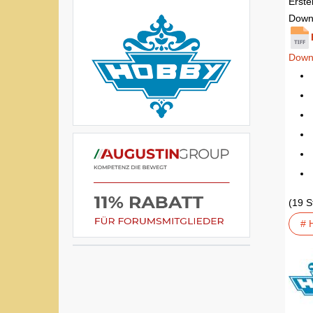
Erstel
Down
Down
(19 
# 