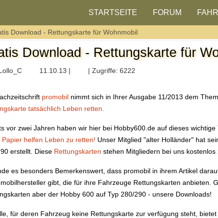
STARTSEITE
FORUM
FAH
atis Download - Rettungskarte für Wohnmobil
atis Download - Rettungskarte für W
Lollo_C
11.10.13 |
| Zugriffe: 6222
achzeitschrift
promobil
nimmt sich in Ihrer Ausgabe 11/2013 dem Them
ngskarte tatsächlich Leben retten.
ts vor zwei Jahren haben wir hier bei Hobby600.de auf dieses wichti
 Papier helfen Leben zu retten!
Unser Mitglied "alter Holländer" hat s
90 erstellt. Diese
Rettungskarten
stehen Mitgliedern bei uns kostenlo
inde es besonders Bemerkenswert, dass promobil in ihrem Artikel darau
mobilhersteller gibt, die für ihre Fahrzeuge Rettungskarten anbieten. Gl
ngskarten aber der Hobby 600 auf Typ 280/290 - unsere Downloads!
lle, für deren Fahrzeug keine Rettungskarte zur verfügung steht, biete