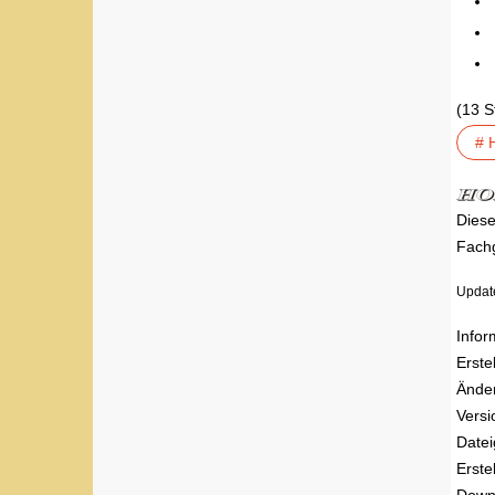
(13 
# 
Diese
Fachg
Update
Infor
Erste
Ände
Versi
Date
Erstel