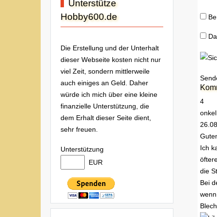
Unterstütze
Hobby600.de
Be
Da
Die Erstellung und der Unterhalt
dieser Webseite kosten nicht nur
viel Zeit, sondern mittlerweile
Send
auch einiges an Geld. Daher
Kom
würde ich mich über eine kleine
4
finanzielle Unterstützung, die
onkel.
dem Erhalt dieser Seite dient,
26.0
sehr freuen.
Guten
Ich k
Unterstützung
öfter
EUR
die S
Bei d
wenn
Blech