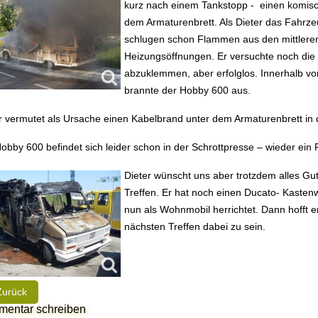
kurz nach einem Tankstopp - einen komis
dem Armaturenbrett. Als Dieter das Fahrze
schlugen schon Flammen aus den mittlere
Heizungsöffnungen. Er versuchte noch die 
abzuklemmen, aber erfolglos. Innerhalb v
brannte der Hobby 600 aus.
r vermutet als Ursache einen Kabelbrand unter dem Armaturenbrett in
obby 600 befindet sich leider schon in der Schrottpresse – wieder ein
Dieter wünscht uns aber trotzdem alles Gut
Treffen. Er hat noch einen Ducato- Kasten
nun als Wohnmobil herrichtet. Dann hofft e
nächsten Treffen dabei zu sein.
heriger Beitrag: Nichts ist unmöglich oder alles ist machbar!
Zurück
entar schreiben