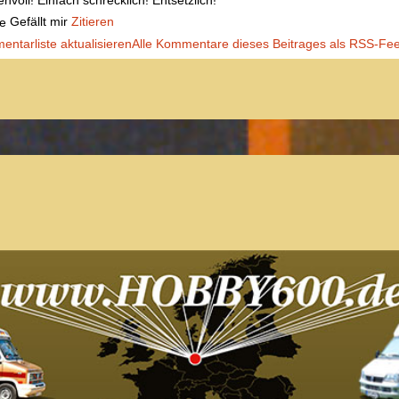
nvoll! Einfach schrecklich! Entsetzlich!
Gefällt mir
Zitieren
ntarliste aktualisieren
Alle Kommentare dieses Beitrages als RSS-Fe
Der Treffpunkt für Freunde des
Kult-Wohnmobils
Besuche unsere Treffen