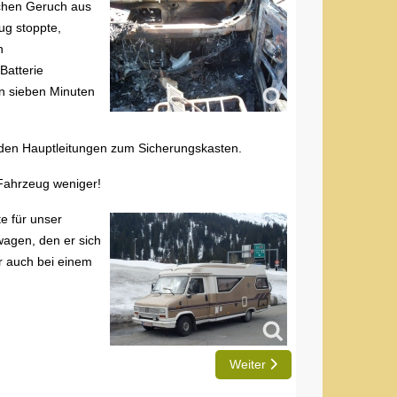
chen Geruch aus
ug stoppte,
n
Batterie
on sieben Minuten
 den Hauptleitungen zum Sicherungskasten.
 Fahrzeug weniger!
e für unser
wagen, den er sich
r auch bei einem
Nächster Beitrag: Mit Liebe zu
Weiter