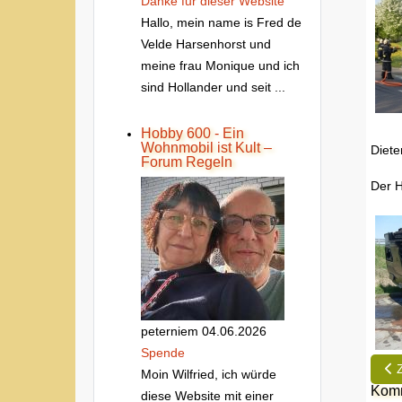
Danke fur dieser Website
Hallo, mein name is Fred de
Velde Harsenhorst und
meine frau Monique und ich
sind Hollander und seit ...
Hobby 600 - Ein
Wohnmobil ist Kult –
Diete
Forum Regeln
Der H
peterniem
04.06.2026
Spende
Vor
Moin Wilfried, ich würde
Komm
diese Website mit einer