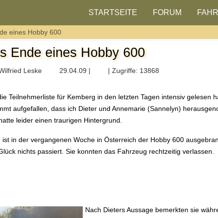
STARTSEITE
FORUM
FAH
de eines Hobby 600
s Ende eines Hobby 600
Wilfried Leske
29.04.09 |
| Zugriffe: 13868
ie Teilnehmerliste für Kemberg in den letzten Tagen intensiv gelesen h
mmt aufgefallen, dass ich Dieter und Annemarie (Sannelyn) herausge
hatte leider einen traurigen Hintergrund.
 ist in der vergangenen Woche in Österreich der Hobby 600 ausgebran
lück nichts passiert. Sie konnten das Fahrzeug rechtzeitig verlassen.
Nach Dieters Aussage bemerkten sie währe