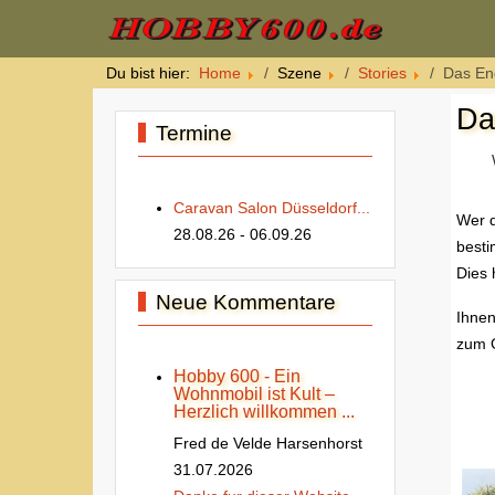
Du bist hier:
Home
Szene
Stories
Das En
Da
Termine
Caravan Salon Düsseldorf...
Wer d
28.08.26
- 06.09.26
besti
Dies 
Neue Kommentare
Ihnen
zum G
Hobby 600 - Ein
Wohnmobil ist Kult –
Herzlich willkommen ...
Fred de Velde Harsenhorst
31.07.2026