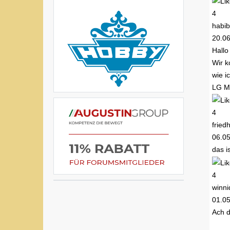
4
habib
20.0
Hallo
Wir k
wie i
LG M
4
fried
06.0
das is
4
winni
01.0
Ach d