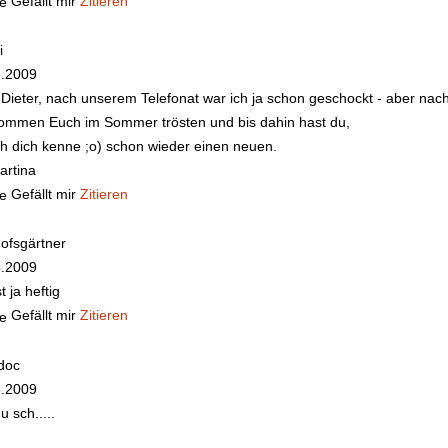
Gefällt mir
Zitieren
i
6.2009
 Dieter, nach unserem Telefonat war ich ja schon geschockt - aber nach 
ommen Euch im Sommer trösten und bis dahin hast du,
ch dich kenne ;o) schon wieder einen neuen.
artina
Gefällt mir
Zitieren
hofsgärtner
5.2009
t ja heftig
Gefällt mir
Zitieren
doc
5.2009
u sch.....