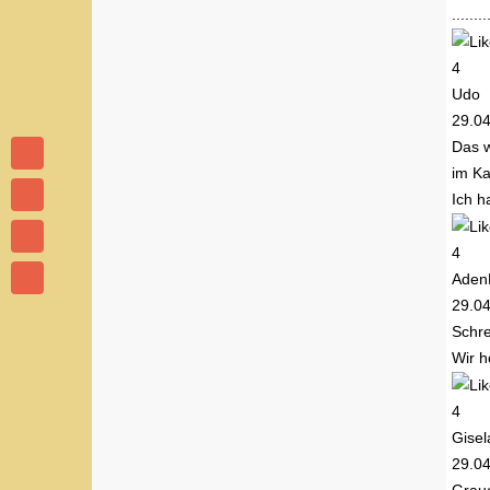
......
4
Udo
29.0
Das w
im Ka
Ich h
4
Aden
29.0
Schre
Wir h
4
Gisel
29.0