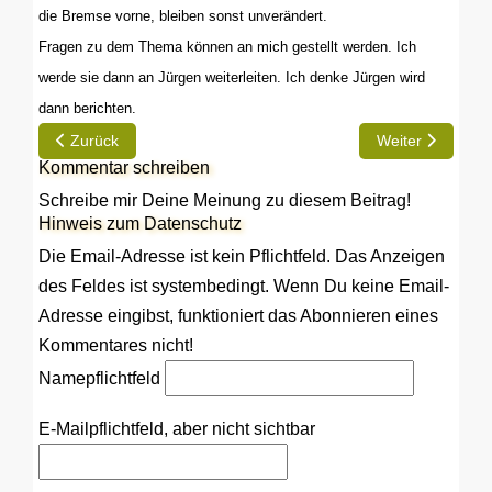
die Bremse vorne, bleiben sonst unverändert.
Fragen zu dem Thema können an mich gestellt werden. Ich
werde sie dann an Jürgen weiterleiten. Ich denke Jürgen wird
dann berichten.
Vorheriger Beitrag: Bei der Transalp hat es gefunkt
Nächster Beitra
Zurück
Weiter
Kommentar schreiben
Schreibe mir Deine Meinung zu diesem Beitrag!
Hinweis zum Datenschutz
Die Email-Adresse ist kein Pflichtfeld. Das Anzeigen
des Feldes ist systembedingt. Wenn Du keine Email-
Adresse eingibst, funktioniert das Abonnieren eines
Kommentares nicht!
Name
pflichtfeld
E-Mail
pflichtfeld, aber nicht sichtbar