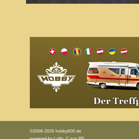
©2008-2026 hobby600.de
powered by
Lollo_C aus RE