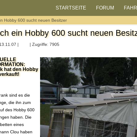
STARTSEITE
FORUM
FAH
in Hobby 600 sucht neuen Besitzer
ch ein Hobby 600 sucht neuen Besit
13.11.07 |
| Zugriffe: 7905
UELLE
ORMATION:
k hat den Hobby
verkauft!
rank sind es die
inge, die ihn zum
auf des Hobby 600
ngen haben. Die
betten eines
mann Clou haben