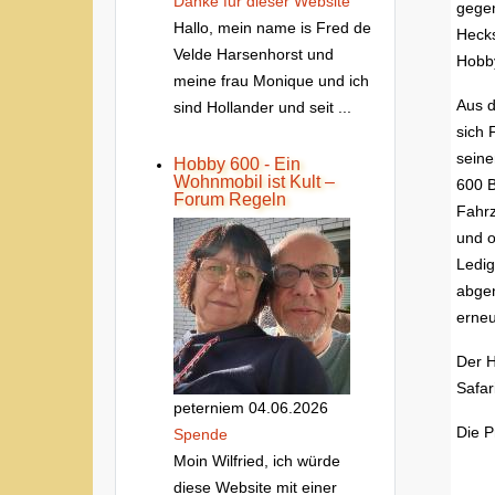
Danke fur dieser Website
gegen
Hallo, mein name is Fred de
Hecks
Velde Harsenhorst und
Hobb
meine frau Monique und ich
Aus d
sind Hollander und seit ...
sich 
seine
Hobby 600 - Ein
Wohnmobil ist Kult –
600 B
Forum Regeln
Fahrz
und o
Ledig
abgen
erneu
Der H
Safar
peterniem
04.06.2026
Die P
Spende
Moin Wilfried, ich würde
diese Website mit einer