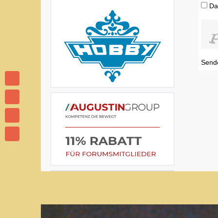
Da
Send