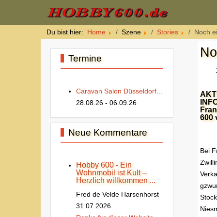
Du bist hier:
Home
Szene
Stories
Noch e
No
Termine
Caravan Salon Düsseldorf...
AKT
INF
28.08.26
- 06.09.26
Fran
600 
Neue Kommentare
Bei F
Zwill
Hobby 600 - Ein
Wohnmobil ist Kult –
Verk
Herzlich willkommen ...
gzwu
Fred de Velde Harsenhorst
Stock
31.07.2026
Nies