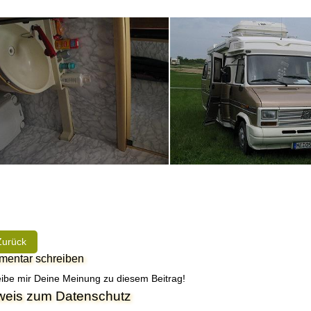
heriger Beitrag: Jürgen: Erste Erfahrungen mit TD im 13er
Zurück
entar schreiben
ibe mir Deine Meinung zu diesem Beitrag!
weis zum Datenschutz