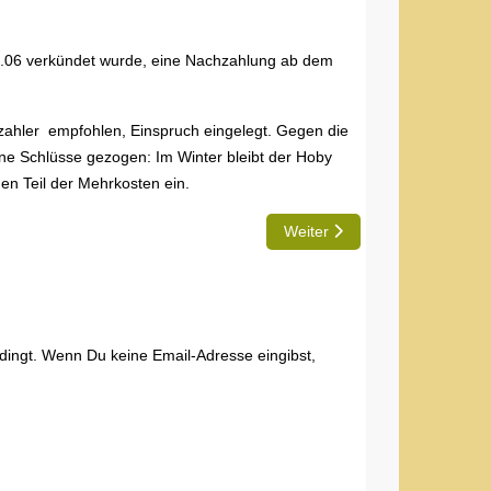
12.06 verkündet wurde, eine Nachzahlung ab dem
ahler empfohlen, Einspruch eingelegt. Gegen die
ne Schlüsse gezogen: Im Winter bleibt der Hoby
en Teil der Mehrkosten ein.
Nächster Beitrag: Jürgen: TD
Weiter
edingt. Wenn Du keine Email-Adresse eingibst,