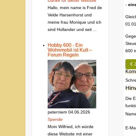
Danke fur dieser Website
-
ein
Hallo, mein name is Fred de
Velde Harsenhorst und
Gleic
meine frau Monique und ich
01.01
sind Hollander und seit ...
Gegen
Steue
Hobby 600 - Ein
Wohnmobil ist Kult –
600 i
Forum Regeln
Vor
Komm
Schre
Hin
Die E
funkt
peterniem
04.06.2026
Nam
Spende
Moin Wilfried, ich würde
E-Mai
diese Website mit einer