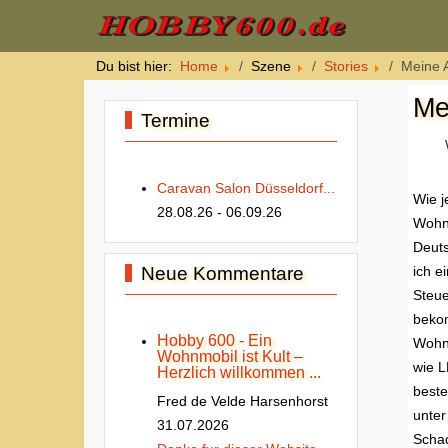
Du bist hier:
Home
Szene
Stories
Meine 
Me
Termine
Caravan Salon Düsseldorf...
Wie j
28.08.26
- 06.09.26
Wohnm
Deut
Neue Kommentare
ich e
Steu
beko
Hobby 600 - Ein
Wohn
Wohnmobil ist Kult –
wie 
Herzlich willkommen ...
beste
Fred de Velde Harsenhorst
unter
31.07.2026
Schad