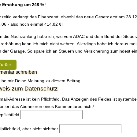
e Erhöhung um 248 %
!
hzeitig verlangt das Finanzamt, obwohl das neue Gesetz erst am 28.
.06 - also noch einmal 414,82 €!
 die Nachzahlung habe ich, wie vom ADAC und dem Bund der Steuerz
rerhöhung kann ich mich nicht wehren. Allerdings habe ich daraus mei
n der Garage. So spare ich an Steuern und Versicherung zumindest ein
heriger Beitrag: Noch ein Hobby 600 sucht neuen Besitzer
Zurück
entar schreiben
ibe mir Deine Meinung zu diesem Beitrag!
weis zum Datenschutz
mail-Adresse ist kein Pflichtfeld. Das Anzeigen des Feldes ist systemb
ioniert das Abonnieren eines Kommentares nicht!
e
pflichtfeld
l
pflichtfeld, aber nicht sichtbar