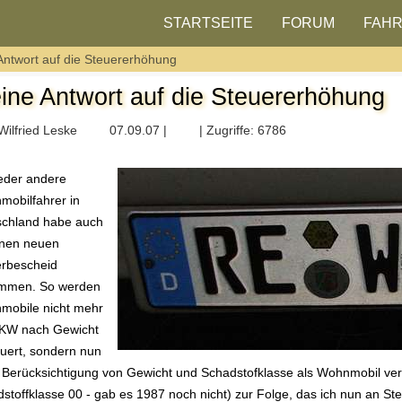
STARTSEITE
FORUM
FAH
Antwort auf die Steuererhöhung
ine Antwort auf die Steuererhöhung
Wilfried Leske
07.09.07 |
| Zugriffe: 6786
eder andere
obilfahrer in
schland habe auch
inen neuen
erbescheid
mmen. So werden
mobile nicht mehr
LKW nach Gewicht
uert, sondern nun
 Berücksichtigung von Gewicht und Schadstofklasse als Wohnmobil vers
stoffklasse 00 - gab es 1987 noch nicht) zur Folge, das ich nun an Ste