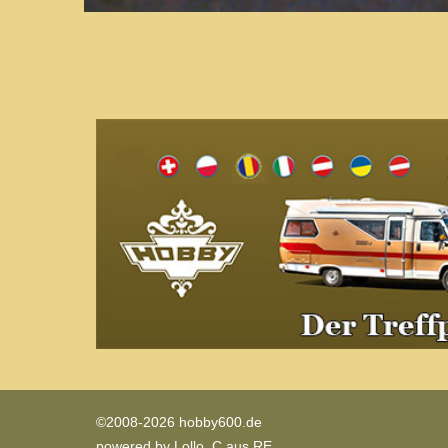
©2008-2026 hobby600.de
powered by
Lollo_C aus RE