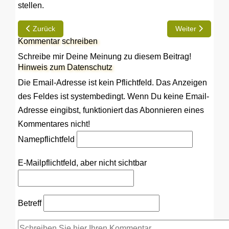
stellen.
Vorheriger Beitrag: Neue Webseite für Freunde des Hobby 60
Nächster Beitrag
Zurück
Weiter
Kommentar schreiben
Schreibe mir Deine Meinung zu diesem Beitrag!
Hinweis zum Datenschutz
Die Email-Adresse ist kein Pflichtfeld. Das Anzeigen
des Feldes ist systembedingt. Wenn Du keine Email-
Adresse eingibst, funktioniert das Abonnieren eines
Kommentares nicht!
Name
pflichtfeld
E-Mail
pflichtfeld, aber nicht sichtbar
Betreff