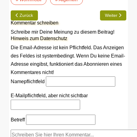
Vorheriger Beitrag: Neu: TÜV-Merkblatt zu Photovoltaikanlage
Nächster Beitra
Zurück
Weiter
Kommentar schreiben
Schreibe mir Deine Meinung zu diesem Beitrag!
Hinweis zum Datenschutz
Die Email-Adresse ist kein Pflichtfeld. Das Anzeigen
des Feldes ist systembedingt. Wenn Du keine Email-
Adresse eingibst, funktioniert das Abonnieren eines
Kommentares nicht!
Name
pflichtfeld
E-Mail
pflichtfeld, aber nicht sichtbar
Betreff