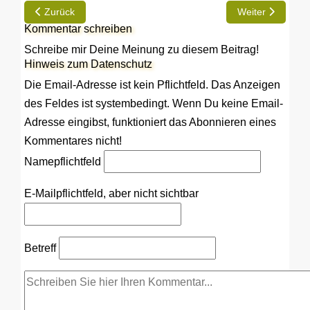
Vorheriger Beitrag: Der Innenraum des Hobby 600
Nächster Beitra
Zurück
Weiter
Kommentar schreiben
Schreibe mir Deine Meinung zu diesem Beitrag!
Hinweis zum Datenschutz
Die Email-Adresse ist kein Pflichtfeld. Das Anzeigen
des Feldes ist systembedingt. Wenn Du keine Email-
Adresse eingibst, funktioniert das Abonnieren eines
Kommentares nicht!
Name
pflichtfeld
E-Mail
pflichtfeld, aber nicht sichtbar
Betreff