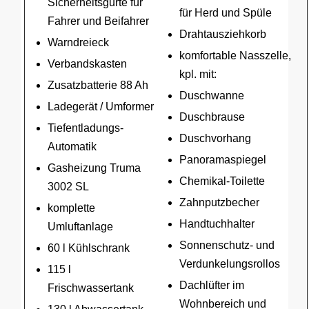
Sicherheitsgurte für
für Herd und Spüle
Fahrer und Beifahrer
Drahtausziehkorb
Warndreieck
komfortable Nasszelle,
Verbandskasten
kpl. mit:
Zusatzbatterie 88 Ah
Duschwanne
Ladegerät / Umformer
Duschbrause
Tiefentladungs-
Duschvorhang
Automatik
Panoramaspiegel
Gasheizung Truma
Chemikal-Toilette
3002 SL
Zahnputzbecher
komplette
Handtuchhalter
Umluftanlage
Sonnenschutz- und
60 l Kühlschrank
Verdunkelungsrollos
115 l
Dachlüfter im
Frischwassertank
Wohnbereich und