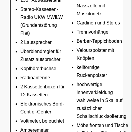
130 l Abwassertank
Nasszelle mit
Stereo-Kassetten-
Moskitonetz
Radio UKWIMWILW
Gardinen und Stores
(Grundentstörung
Trennvorhänge
Fiat)
Berber-Teppichboden
2 Lautsprecher
Velourspolster mit
Überblendregler für
Knöpfen
Zusatzlautsprecher
keilförmige
Kopfhörerbuchse
Rückenpolster
Radioantenne
hochwertige
2 Kassettenboxen für
lnnenverkleidung
12 Kassetten
wahlweise in Skai auf
Elektronisches Bord-
zusätzlicher
Control-Center
Schallschluckisolierung
Voltmeter, beleuchtet
Möbelfronten und Tische
Amperemeter,