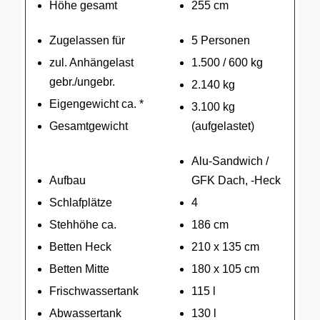
Höhe gesamt
255 cm
Zugelassen für
5 Personen
zul. Anhängelast
1.500 / 600 kg
gebr./ungebr.
2.140 kg
Eigengewicht ca. *
3.100 kg
Gesamtgewicht
(aufgelastet)
Alu-Sandwich /
Aufbau
GFK Dach, -Heck
Schlafplätze
4
Stehhöhe ca.
186 cm
Betten Heck
210 x 135 cm
Betten Mitte
180 x 105 cm
Frischwassertank
115 l
Abwassertank
130 l