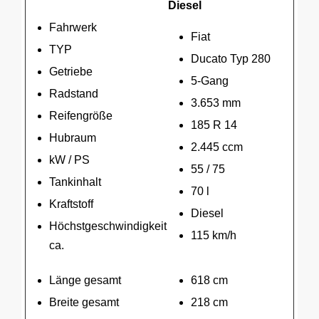
Diesel
Fahrwerk
Fiat
TYP
Ducato Typ 280
Getriebe
5-Gang
Radstand
3.653 mm
Reifengröße
185 R 14
Hubraum
2.445 ccm
kW / PS
55 / 75
Tankinhalt
70 l
Kraftstoff
Diesel
Höchstgeschwindigkeit
115 km/h
ca.
Länge gesamt
618 cm
Breite gesamt
218 cm