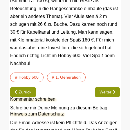
(Summe ca. 100 €), wobei ich die Reste als
Beleuchtung in die Hängeschränke einbaute (das ist
aber ein anderes Thema). Vier Aluleisten á 2 m
schlugen mit 26 € zu Buche. Dazu kamen noch rund
30 € für Kabelkanal und Leitung. Man kann sagen,
mit Kleinmaterial kostete der Spaß 160 €. Für mich
war das aber eine Investition, die sich gelohnt hat.
Endlich richtig Licht im Hobby 600. Viel Spaß beim
Nachbau!
# Hobby 600
# 1. Generation
Vorheriger Beitrag: TIP | Vertikaler Bettlift für das Heckbett
Nächster Beitrag:
Zurück
Weiter
Kommentar schreiben
Schreibe mir Deine Meinung zu diesem Beitrag!
Hinweis zum Datenschutz
Die Email-Adresse ist kein Pflichtfeld. Das Anzeigen