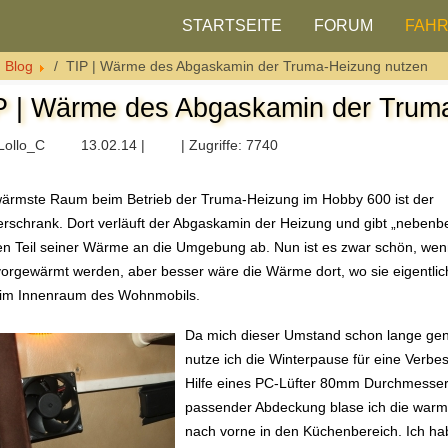
STARTSEITE
FORUM
FAH
Blog
TIP | Wärme des Abgaskamin der Truma-Heizung nutzen
P | Wärme des Abgaskamin der Trum
Lollo_C
13.02.14 |
| Zugriffe: 7740
ärmste Raum beim Betrieb der Truma-Heizung im Hobby 600 ist der
erschrank. Dort verläuft der Abgaskamin der Heizung und gibt „nebenbe
n Teil seiner Wärme an die Umgebung ab. Nun ist es zwar schön, wen
vorgewärmt werden, aber besser wäre die Wärme dort, wo sie eigentlic
 im Innenraum des Wohnmobils.
Da mich dieser Umstand schon lange gen
nutze ich die Winterpause für eine Verbe
Hilfe eines PC-Lüfter 80mm Durchmesse
passender Abdeckung blase ich die warm
nach vorne in den Küchenbereich. Ich h