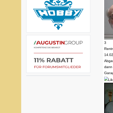
3
Rent
14.0
Abga
dann 
Garag