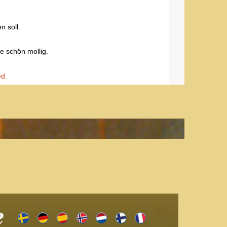
 soll.
 schön mollig.
ed.