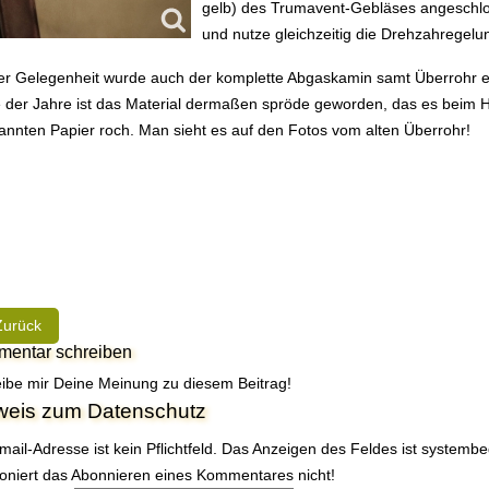
gelb) des Trumavent-Gebläses angeschlos
und nutze gleichzeitig die Drehzahregel
er Gelegenheit wurde auch der komplette Abgaskamin samt Überrohr e
 der Jahre ist das Material dermaßen spröde geworden, das es beim H
annten Papier roch. Man sieht es auf den Fotos vom alten Überrohr!
heriger Beitrag: TIP | Umbau der Kühlschranktür von links nach rechts
Zurück
entar schreiben
ibe mir Deine Meinung zu diesem Beitrag!
weis zum Datenschutz
mail-Adresse ist kein Pflichtfeld. Das Anzeigen des Feldes ist systemb
ioniert das Abonnieren eines Kommentares nicht!