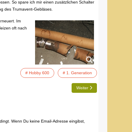
sen. So spare ich mir einen zusätzlichen Schalter
ung des Trumavent-Gebläses.
rneuert. Im
eizen oft nach
# Hobby 600
# 1. Generation
Nächster Beitrag: TIP | Elektr
Weiter
edingt. Wenn Du keine Email-Adresse eingibst,