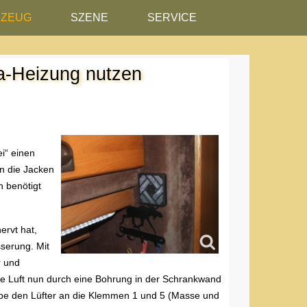
RZEUG
SZENE
SERVICE
a-Heizung nutzen
i“ einen
n die Jacken
h benötigt
ervt hat,
sserung. Mit
r und
e Luft nun durch eine Bohrung in der Schrankwand
abe den Lüfter an die Klemmen 1 und 5 (Masse und