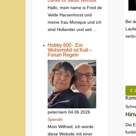
Danke fur dieser Website
Hallo, mein name is Fred de
Velde Harsenhorst und
Bei d
meine frau Monique und ich
Laufe
sind Hollander und seit ...
verbr
Hobby 600 - Ein
Wohnmobil ist Kult –
Forum Regeln
Vor
Komm
Schre
peterniem
04.06.2026
Hin
Spende
Die E
Moin Wilfried, ich würde
funkt
diese Website mit einer