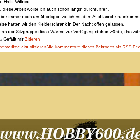
at
Hallo Wilfried
 diese Arbeit wollte ich auch schon längst durchführen.
ber immer noch am überlegen wo ich mit dem Ausblasrohr rauskommen
eise hatten wir den Kleiderschrank in Der Nacht offen gelassen.
an der Sitzgruppe diese Wärme zur Verfügung stehen würde, das wäre
Gefällt mir
Zitieren
ntarliste aktualisieren
Alle Kommentare dieses Beitrages als RSS-Fe
Benötigst Du Hilfe bei einem technischen Problem?
Lade Dir technische Unterlagen herunter