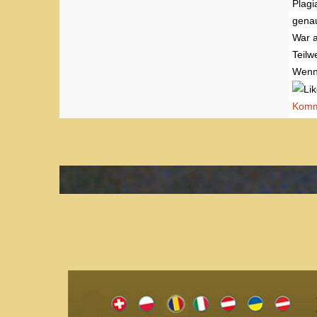
Plagi
genau
War a
Teilw
Wenn 
Komme