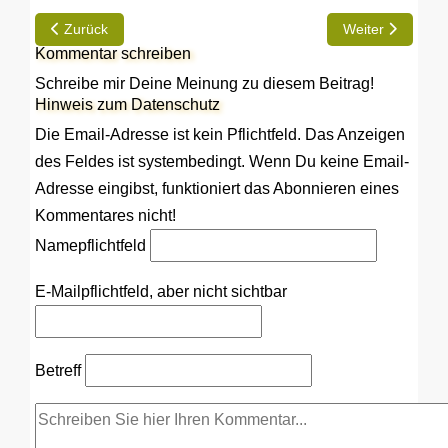
Vorheriger Beitrag: Beschreibung einer Getriebereparatur am 
Nächster Beitrag
Zurück
Weiter
Kommentar schreiben
Schreibe mir Deine Meinung zu diesem Beitrag!
Hinweis zum Datenschutz
Die Email-Adresse ist kein Pflichtfeld. Das Anzeigen
des Feldes ist systembedingt. Wenn Du keine Email-
Adresse eingibst, funktioniert das Abonnieren eines
Kommentares nicht!
Name
pflichtfeld
E-Mail
pflichtfeld, aber nicht sichtbar
Betreff