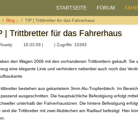
STARTSEITE
FORUM
FAH
Blog
TIP | Trittbretter für das Fahrerhaus
 | Trittbretter für das Fahrerhaus
Rowdy
18.03.09 |
| Zugriffe: 10393
aben den Wagen 2006 mit den vorhandenen Trittbrettern gekauft. Sie 
eug eine elegante Linie und verhindern nebenbei auch noch das Verd
ufbaukante.
rittbretter bestehen aus gekantetem 3mm Alu-Tropfenblech. Im Bereic
s passend ausgeschnitten. Die hauptsächliche Befestigiung erfolgt mitt
hweller unterhalb der Fahrerhaustüren. Die hintere Befestigung erfolg
 sind die Trittbretter mit zwei Alublechen am Radlauf befestigt. Hier
en.