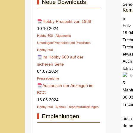
Neue Downloads
Send
Kom
5
Hobby Prospekt von 1988
Fritz
10.10.2024
19.0
Hobby 600 - Allgemeine
Tritt
Unterlagen/Prospekte und Preislisten
Tritt
Hobby 600
etwas
Im Hobby 600 auf der
Auch 
sicheren Seite
Ich s
04.07.2024
Presseberichte
5
Austausch der Anzeigen im
Manf
BCC
30.0
16.06.2024
Trittb
Hobby 600 - Aufbau- Reparaturanleitungen
Empfehlungen
auch 
demnä