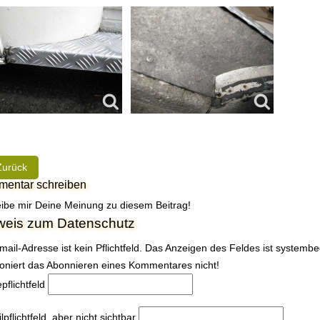
heriger Beitrag: TIP | Trittbretter für das Fahrerhaus - II
Zurück
entar schreiben
ibe mir Deine Meinung zu diesem Beitrag!
weis zum Datenschutz
mail-Adresse ist kein Pflichtfeld. Das Anzeigen des Feldes ist systemb
ioniert das Abonnieren eines Kommentares nicht!
e
pflichtfeld
l
pflichtfeld, aber nicht sichtbar