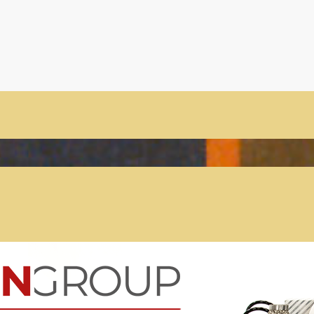
Der Treffpunkt für Freunde des
Kult-Wohnmobils
Besuche unsere Treffen