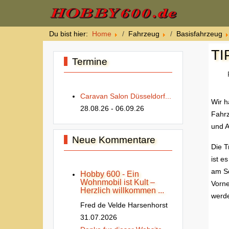
Du bist hier:
Home
Fahrzeug
Basisfahrzeug
TIP
Termine
Caravan Salon Düsseldorf...
Wir h
28.08.26
- 06.09.26
Fahrz
und A
Neue Kommentare
Die T
ist e
am Sc
Hobby 600 - Ein
Wohnmobil ist Kult –
Vorne
Herzlich willkommen ...
werd
Fred de Velde Harsenhorst
31.07.2026