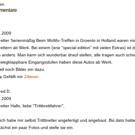
en
mentare
4.2009
bretter Serienmäßig
Beim WoMo-Treffen in Groenlo in Holland waren mi
brettern ab Werk. Bei einem (ene "special edition" mit vielen Extras) i
 anders. Man kann sich wunderbar drauf stellen, alle tragen auch sch
wegklappbare Eingangsstufen haben diese Autos ab Werk.
tell noch Bilder ein dazu.
Gefällt mir
Zitieren
red D.
3.2009
retter
Hallo, liebe "Trittbrettfahrer",
ich habe mir selbst Trittbretter angefertigt und angebaut. Bis dato ha
chst ein paar Fotos und stelle sie ein.