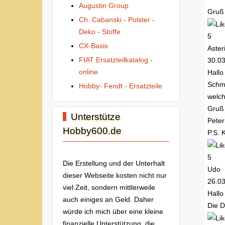
Augustin Group
Gruß
Ch. Cabanski - Polster -
Deko - Stoffe
5
CX-Basis
Aster
FIAT Ersatzteilkatalog -
30.0
online
Hallo
Schmu
Hobby- Fendt - Ersatzteile
welc
Gruß
Unterstütze
Peter
Hobby600.de
P.S. 
5
Die Erstellung und der Unterhalt
Udo
dieser Webseite kosten nicht nur
26.0
viel Zeit, sondern mittlerweile
Hallo
auch einiges an Geld. Daher
Die D
würde ich mich über eine kleine
finanzielle Unterstützung, die