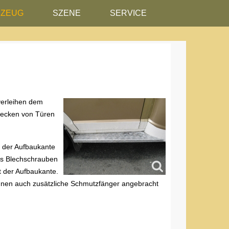
RZEUG
SZENE
SERVICE
verleihen dem
recken von Türen
h der Aufbaukante
els Blechschrauben
t der Aufbaukante.
 können auch zusätzliche Schmutzfänger angebracht