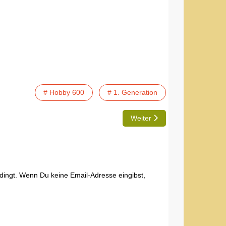
# Hobby 600
# 1. Generation
Nächster Beitrag: TIP | Einb
Weiter
edingt. Wenn Du keine Email-Adresse eingibst,