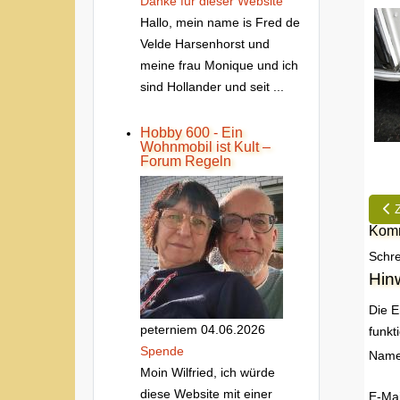
Danke fur dieser Website
Hallo, mein name is Fred de
Velde Harsenhorst und
meine frau Monique und ich
sind Hollander und seit ...
Hobby 600 - Ein
Wohnmobil ist Kult –
Forum Regeln
Vor
Komm
Schre
Hin
Die E
peterniem
04.06.2026
funkt
Spende
Nam
Moin Wilfried, ich würde
diese Website mit einer
E-Mai