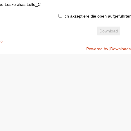
ied Leske alias Lollo_C
Ich akzeptiere die oben aufgeführte
ck
Powered by jDownloads