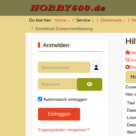
Du bist hier:
Home
Service
Downloads
Ho
Download Zusammenfassung
Hi
Anmelden
Übe
Su
Benutzername
Eb
Passwort
Zusa
Passwort anzeigen
Hier 
Automatisch einloggen
Titel
Dat
Einloggen
Lize
Date
Zugangsdaten vergessen?
Wart