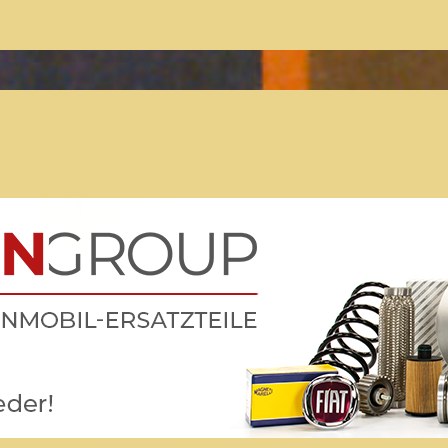
Der Treffpunkt für Freunde des
Kult-Wohnmobils
Besuche unsere Treffen