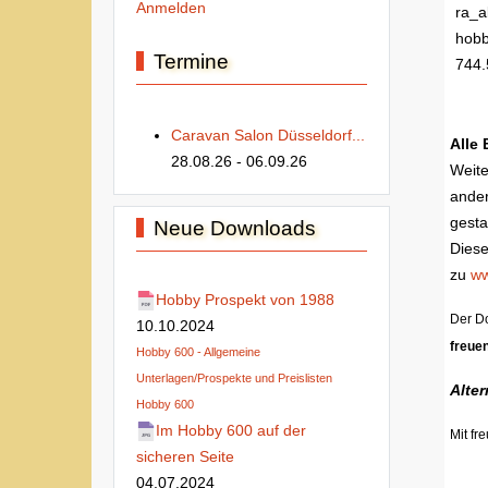
Anmelden
ra_a
hobb
Termine
744.
Caravan Salon Düsseldorf...
Alle
28.08.26
- 06.09.26
Weite
ander
gesta
Neue Downloads
Dies
zu
ww
Hobby Prospekt von 1988
Der Do
10.10.2024
freuen
Hobby 600 - Allgemeine
Unterlagen/Prospekte und Preislisten
Alte
Hobby 600
Im Hobby 600 auf der
Mit fr
sicheren Seite
04.07.2024