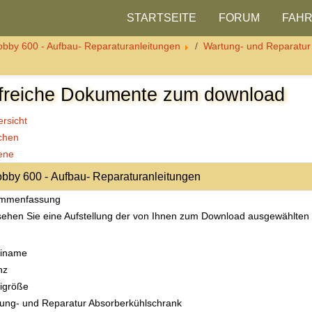
STARTSEITE
FORUM
FAH
bby 600 - Aufbau- Reparaturanleitungen
Wartung- und Reparatur
lfreiche Dokumente zum download
rsicht
chen
ene
mmenfassung
sehen Sie eine Aufstellung der von Ihnen zum Download ausgewählten
einame
nz
igröße
ung- und Reparatur Absorberkühlschrank