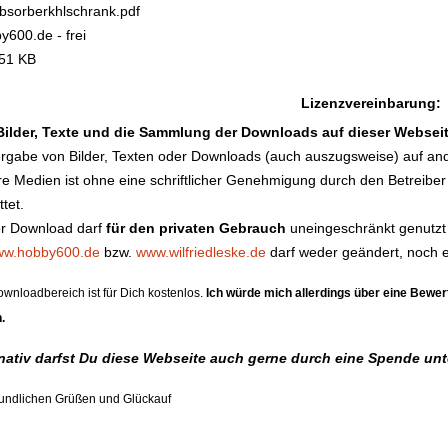
bsorberkhlschrank.pdf
y600.de - frei
51 KB
Lizenzvereinbarung:
 Bilder, Texte und die Sammlung der Downloads auf dieser Websei
rgabe von Bilder, Texten oder Downloads (auch auszugsweise) auf an
e Medien ist ohne eine schriftlicher Genehmigung durch den Betreibe
ttet.
er Download darf
für den privaten Gebrauch
uneingeschränkt genutzt 
w.hobby600.de
bzw.
www.wilfriedleske.de
darf weder geändert, noch e
wnloadbereich ist für Dich kostenlos.
Ich würde mich allerdings über eine Bew
.
rnativ darfst Du diese Webseite auch gerne durch eine Spende un
eundlichen Grüßen und Glückauf