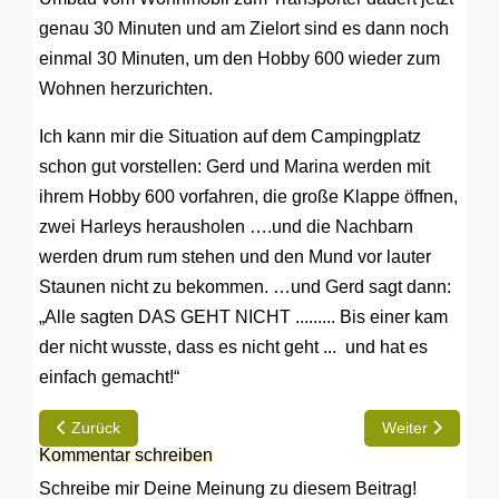
genau 30 Minuten und am Zielort sind es dann noch
einmal 30 Minuten, um den Hobby 600 wieder zum
Wohnen herzurichten.
Ich kann mir die Situation auf dem Campingplatz
schon gut vorstellen: Gerd und Marina werden mit
ihrem Hobby 600 vorfahren, die große Klappe öffnen,
zwei Harleys herausholen ….und die Nachbarn
werden drum rum stehen und den Mund vor lauter
Staunen nicht zu bekommen. …und Gerd sagt dann:
„Alle sagten DAS GEHT NICHT ......... Bis einer kam
der nicht wusste, dass es nicht geht ... und hat es
einfach gemacht!“
Vorheriger Beitrag: Hobby 600 mit Einzelbetten und Raumbad
Nächster Beitrag
Zurück
Weiter
Kommentar schreiben
Schreibe mir Deine Meinung zu diesem Beitrag!