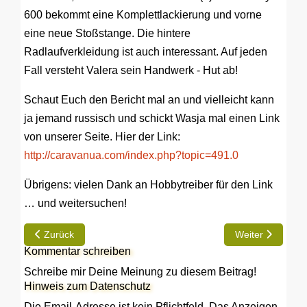
600 bekommt eine Komplettlackierung und vorne
eine neue Stoßstange. Die hintere
Radlaufverkleidung ist auch interessant. Auf jeden
Fall versteht Valera sein Handwerk - Hut ab!
Schaut Euch den Bericht mal an und vielleicht kann
ja jemand russisch und schickt Wasja mal einen Link
von unserer Seite. Hier der Link:
http://caravanua.com/index.php?topic=491.0
Übrigens: vielen Dank an Hobbytreiber für den Link
… und weitersuchen!
Vorheriger Beitrag: Leserbrief zur Umweltzone wurde gekürzt -
Nächster Beitrag
Zurück
Weiter
Kommentar schreiben
Schreibe mir Deine Meinung zu diesem Beitrag!
Hinweis zum Datenschutz
Die Email-Adresse ist kein Pflichtfeld. Das Anzeigen